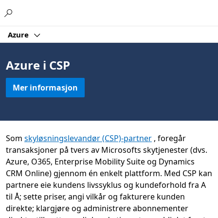
Microsoft
Azure
Azure i CSP
Mer informasjon
Som
skyløsningslevandør (CSP)-partner
, foregår
transaksjoner på tvers av Microsofts skytjenester (dvs.
Azure, O365, Enterprise Mobility Suite og Dynamics
CRM Online) gjennom én enkelt plattform. Med CSP kan
partnere eie kundens livssyklus og kundeforhold fra A
til Å; sette priser, angi vilkår og fakturere kunden
direkte; klargjøre og administrere abonnementer