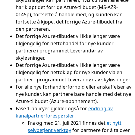
skyløsninger kan partneren, hvis kunden allerede
har kjøpt det forrige Azure-tilbudet (MS-AZR-
0145p), fortsette å handle med, og kunden kan
fortsette å kjøpe, det forrige Azure-tilbudet fra
den partneren.
Det forrige Azure-tilbudet vil ikke lenger være
tilgjengelig for nettohandel for nye kunder
partnere i programmet Leverandør av
skyløsninger.
Det forrige Azure-tilbudet vil ikke lenger være
tilgjengelig for nettokjøp for nye kunder via en
partner i programmet Leverandør av skyløsninger.
For alle nye forhandlerforhold eller anskaffelser av
nye kunder, kan partnere bare handle med det nye
Azure-tilbudet (Azure-abonnement).
Fase 1-policyer gjelder også for
endring av
kanalpartnerforespørsler
.
Fra og med 21. juli 2021 finnes det
et nytt
selvbetjent verktøy
for partnere for å ta over