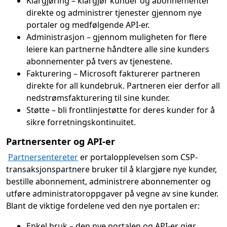
Klargjøring – klargjør kunder og abonnementer
direkte og administrer tjenester gjennom nye
portaler og medfølgende API-er.
Administrasjon – gjennom muligheten for flere
leiere kan partnerne håndtere alle sine kunders
abonnementer på tvers av tjenestene.
Fakturering – Microsoft fakturerer partneren
direkte for all kundebruk. Partneren eier derfor all
nedstrømsfakturering til sine kunder.
Støtte – bli frontlinjestøtte for deres kunder for å
sikre forretningskontinuitet.
Partnersenter og API-er
Partnersentereter
er portalopplevelsen som CSP-
transaksjonspartnere bruker til å klargjøre nye kunder,
bestille abonnement, administrere abonnementer og
utføre administratoroppgaver på vegne av sine kunder.
Blant de viktige fordelene ved den nye portalen er:
Enkel bruk – den nye portalen og API-er gjør