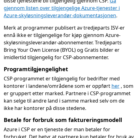
disse tjenestene bli tilgjengelig gjennom CSP.
Gå
gjennom listen over tilgjengelige Azure-tjenester i
Azure-skyløsningsleverandør-dokumentasjonen
.
Merk at programmer publisert av tredjeparts ISV-er
ennå ikke er tilgjengelige for kjøp gjennom Azure-
skyløsningsleverandør-abonnementer. Tredjeparts
Bring Your Own License (BYOL) og Gratis bilder er
imidlertid tilgjengelig for CSP-abonnementer.
Programtilgjengelighet
CSP-programmet er tilgjengelig for bedrifter med
kontorer i landene/områdene som er oppført
her
, som
er gruppert etter marked. Partnere i CSP-programmet
kan selge til andre land i samme marked selv om de
ikke har kontorer på disse stedene.
Betale for forbruk som faktureringsmodell
Azure i CSP er en tjeneste der man betaler for
forbruket. Det betyr at partnere kun betaler for bruk av