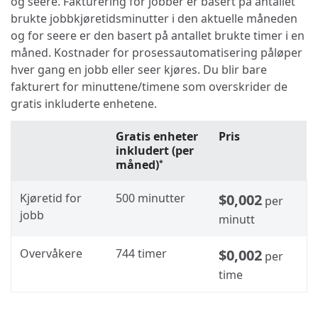
og seere. Fakturering for jobber er basert på antallet
brukte jobbkjøretidsminutter i den aktuelle måneden
og for seere er den basert på antallet brukte timer i en
måned. Kostnader for prosessautomatisering påløper
hver gang en jobb eller seer kjøres. Du blir bare
fakturert for minuttene/timene som overskrider de
gratis inkluderte enhetene.
Gratis enheter
Pris
inkludert (per
måned)
*
Kjøretid for
500 minutter
$0,002
per
jobb
minutt
Overvåkere
744 timer
$0,002
per
time