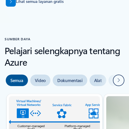
Lihat semua layanan gratis
SUMBER DAYA
Pelajari selengkapnya tentang
Azure
Beriku
Semua
Video
Dokumentasi
Alat
Bantuan 
Slide {0} {1} indikator