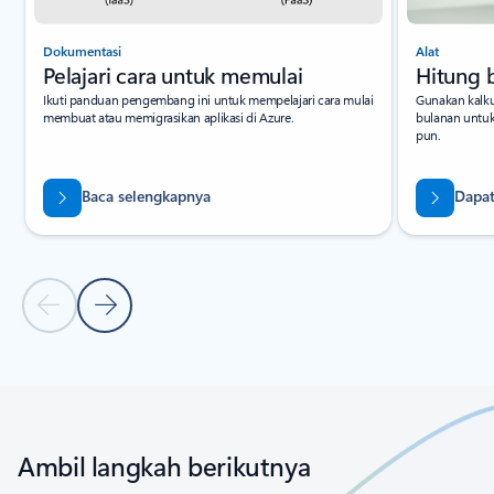
Dokumentasi
Alat
Pelajari cara untuk memulai
Hitung 
Ikuti panduan pengembang ini untuk mempelajari cara mulai
Gunakan kalku
membuat atau memigrasikan aplikasi di Azure.
bulanan untu
pun.
Baca selengkapnya
Dapat
Slide Sebelumnya
Slide Berikutnya
Kembali ke tab
Kontrol navigasi kembali ke karosel
Ambil langkah berikutnya