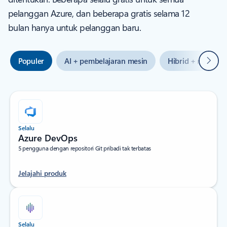
pelanggan Azure, dan beberapa gratis selama 12
bulan hanya untuk pelanggan baru.
Beriku
Populer
AI + pembelajaran mesin
Hibrid + multiclo
Selalu
Azure DevOps
5 pengguna dengan repositori Git pribadi tak terbatas
Jelajahi produk
Selalu