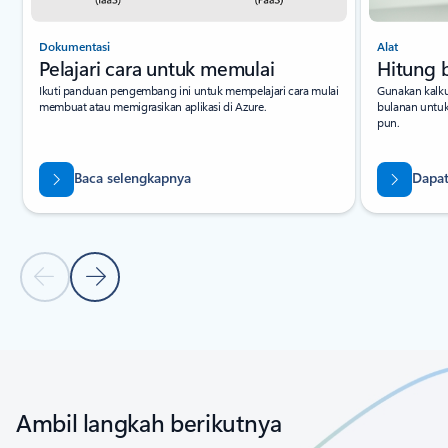
Dokumentasi
Alat
Pelajari cara untuk memulai
Hitung 
Ikuti panduan pengembang ini untuk mempelajari cara mulai
Gunakan kalku
membuat atau memigrasikan aplikasi di Azure.
bulanan untu
pun.
Baca selengkapnya
Dapat
Slide Sebelumnya
Slide Berikutnya
Kembali ke tab
Kontrol navigasi kembali ke karosel
Ambil langkah berikutnya