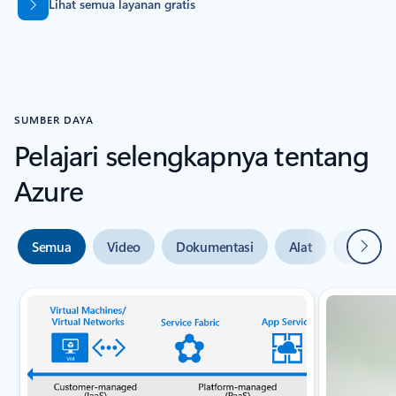
Lihat semua layanan gratis
SUMBER DAYA
Pelajari selengkapnya tentang
Azure
Beriku
Semua
Video
Dokumentasi
Alat
Bantuan 
Slide {0} {1} indikator