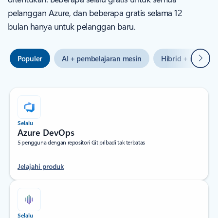
pelanggan Azure, dan beberapa gratis selama 12
bulan hanya untuk pelanggan baru.
Beriku
Populer
AI + pembelajaran mesin
Hibrid + multiclo
Selalu
Azure DevOps
5 pengguna dengan repositori Git pribadi tak terbatas
Jelajahi produk
Selalu