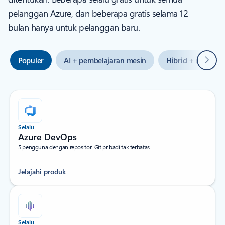
pelanggan Azure, dan beberapa gratis selama 12
bulan hanya untuk pelanggan baru.
Beriku
Populer
AI + pembelajaran mesin
Hibrid + multiclo
Selalu
Azure DevOps
5 pengguna dengan repositori Git pribadi tak terbatas
Jelajahi produk
Selalu