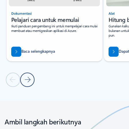
Dokumentasi
Alat
Pelajari cara untuk memulai
Hitung 
Ikuti panduan pengembang ini untuk mempelajari cara mulai
Gunakan kalku
membuat atau memigrasikan aplikasi di Azure.
bulanan untu
pun.
Baca selengkapnya
Dapat
Slide Sebelumnya
Slide Berikutnya
Kembali ke tab
Kontrol navigasi kembali ke karosel
Ambil langkah berikutnya