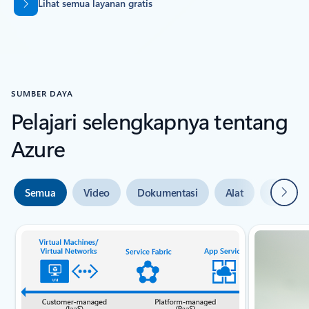
Lihat semua layanan gratis
SUMBER DAYA
Pelajari selengkapnya tentang
Azure
Beriku
Semua
Video
Dokumentasi
Alat
Bantuan 
Slide {0} {1} indikator