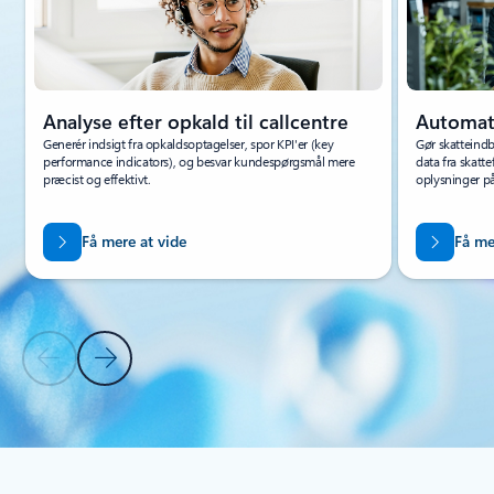
Analyse efter opkald til callcentre
Automati
Generér indsigt fra opkaldsoptagelser, spor KPI'er (key
Gør skatteind
performance indicators), og besvar kundespørgsmål mere
data fra skatte
præcist og effektivt.
oplysninger på
Få mere at vide
Få me
Forrige slide
Næste slide
Tilbage til faner
Tilbage til kontrolelementer USE CASES