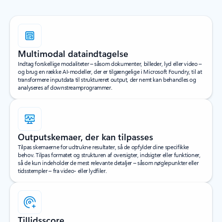
Multimodal dataindtagelse
Indtag forskellige modaliteter – såsom dokumenter, billeder, lyd eller video –
og brug en række AI-modeller, der er tilgængelige i Microsoft Foundry, til at
transformere inputdata til struktureret output, der nemt kan behandles og
analyseres af downstreamprogrammer.
Outputskemaer, der kan tilpasses
Tilpas skemaerne for udtrukne resultater, så de opfylder dine specifikke
behov. Tilpas formatet og strukturen af oversigter, indsigter eller funktioner,
så de kun indeholder de mest relevante detaljer – såsom nøglepunkter eller
tidsstempler – fra video- eller lydfiler.
Tillidsscore