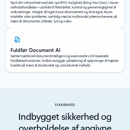
Styrk din virksomhed med den nye BYO-mulighed (Bring Your Own) i Azure-
indholdsforståelse – udviklet til fleksibilitet, kontrol og gennemsigtighed af
omkostninger. Integrer dit eget Azure-abonnement og dine egne Azure-
modeller uden problemer, samtidig med at multimodal ydeevne bevares på
tværs af dokumenter, billeder, lyd og video.
Fuldfør Document AI
Samler traditionel dokumentintelligens og avancerede LLM-baserede
forståelsesfunktioner, hvilket muliggør udtrækning af oplysninger af højeste
kvalitet på tværs af struktureret og ustruktureret indhold.
SIKKERHED
Indbygget sikkerhed og
overholdelse af angivne