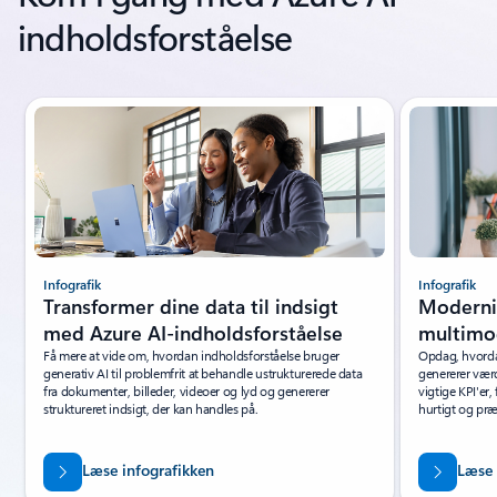
indholdsforståelse
Viser slide 1 af 3
Infografik
Infografik
Transformer dine data til indsigt
Moderni
med Azure AI-indholdsforståelse
multimo
Få mere at vide om, hvordan indholdsforståelse bruger
Opdag, hvorda
generativ AI til problemfrit at behandle ustrukturerede data
genererer værd
fra dokumenter, billeder, videoer og lyd og genererer
vigtige KPI'er
struktureret indsigt, der kan handles på.
hurtigt og præ
Læse infografikken
Læse 