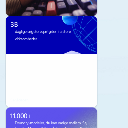
3B
daglige søgeforespørgsler fra store
virksomheder
Se videoen
11.000+
Foundry-modeller, du kan vælge mellem. Se,