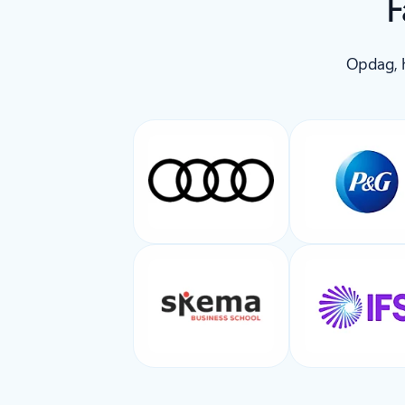
F
Opdag, h