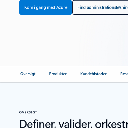
Kom i gang med Azure
Find administrationsløsni
Oversigt
Produkter
Kundehistorier
Res
OVERSIGT
Definer, valider, orkes