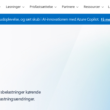
Løsninger
Prisfastsættelse
Partnere
Ressourcer
L
udoplevelse, og sæt skub i AI-innovationen med Azure Copilot.
Få me
dsbelastninger kørende
lastningsændringer.