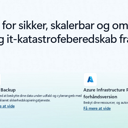
or sikker, skalerbar og om
 it-katastrofeberedskab fra
 Backup
Azure Infrastructure 
d at beskytte dine data under udfald og cyberangreb med
forhåndsversion
liseret sikkerhedskopieringstjeneste.
Beskyt dine ressourcer, og auto
e at vide
Få mere at vide