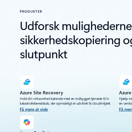
PRODUKTER
Udforsk mulighederne f
sikkerhedskopiering og
slutpunkt
Azure Site Recovery
Azure
Hold din virksomhed kørende med en indbygget tjeneste til it-
Hjælp me
katastrofeberedskab, der oprindeligt er udviklet til cloudmiljøet.
en centra
Få mere at vide
Få mer