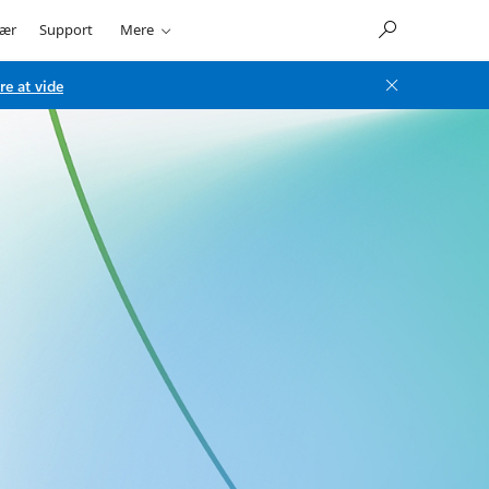
ær
Support
Mere
re at vide