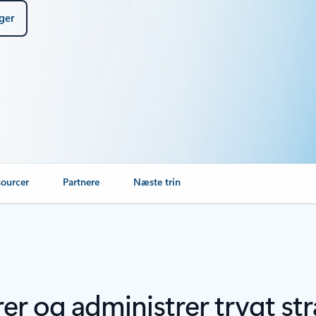
nger
sourcer
Partnere
Næste trin
trer og administrer trygt str