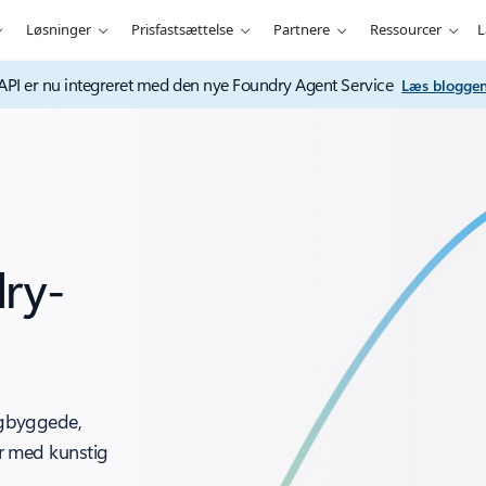
Løsninger
Prisfastsættelse
Partnere
Ressourcer
L
 API er nu integreret med den nye Foundry Agent Service
Læs blogge
dry-
igbyggede,
r med kunstig