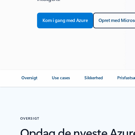
Kom i gang med Azure
Opret med Micros
Oversigt
Use cases
Sikkerhed
Prisfasts
OVERSIGT
Opdag de nyeste Azur