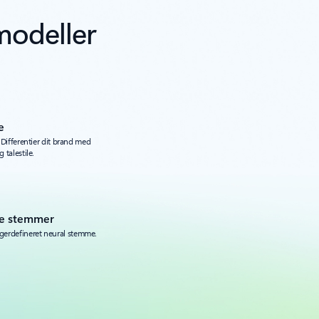
modeller
e
. Differentier dit brand med
 talestile.
de stemmer
gerdefineret neural stemme.