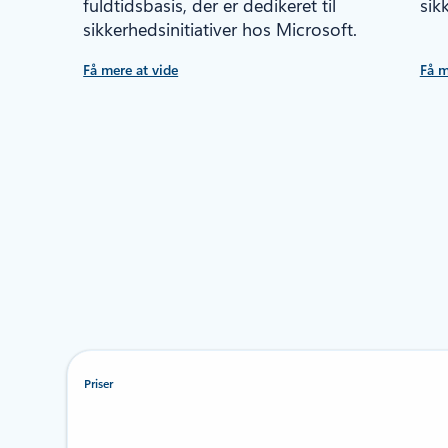
fuldtidsbasis, der er dedikeret til
sik
sikkerhedsinitiativer hos Microsoft.
Få mere at vide
Få m
Priser