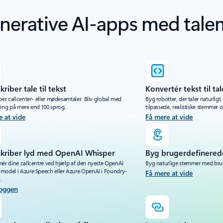
nerative AI-apps med tale
kriber tale til tekst
Konvertér tekst til tal
ber callcenter- eller mødesamtaler. Bliv global med
Byg robotter, der taler naturligt
ning på mere end 100 sprog.
tilpassede, realistiske stemmer og
e at vide
Få mere at vide
skriber lyd med OpenAI Whisper
Byg brugerdefinere
mér dine callcentre ved hjælp af den nyeste OpenAI
Byg naturlige stemmer med bru
model i Azure Speech eller Azure OpenAI i Foundry-
Få mere at vide
.
oggen