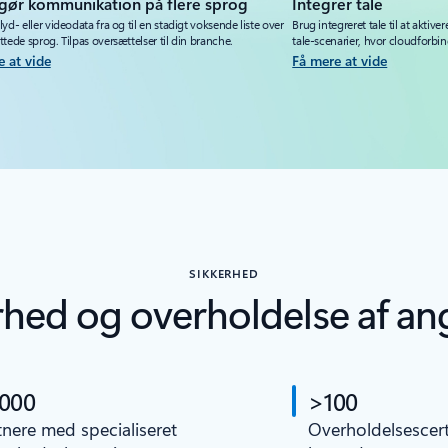
gør kommunikation på flere sprog
Integrer tale
yd- eller videodata fra og til en stadigt voksende liste over
Brug integreret tale til at aktiver
tede sprog. Tilpas oversættelser til din branche.
tale-scenarier, hvor cloudforbin
e at vide
Få mere at vide
SIKKERHED
erhed og overholdelse af an
.000
>100
tnere med specialiseret
Overholdelsescerti