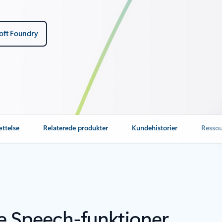
oft Foundry
ættelse
Relaterede produkter
Kundehistorier
Ressou
e Speech-funktioner