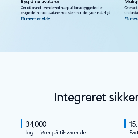
Byg dine avatarer
Mulig
Gør dit brand levende ved hjælp af forudbyggede eller
Oversæt l
brugerdefinerede avatarer med stemmer, der lyder naturligt.
understøt
Få mere at vide
Få mer
Integreret sikk
34,000
15
Ingeniører på tilsvarende
Par