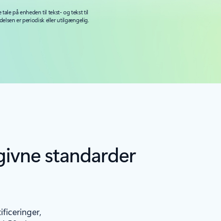
e tale på enheden til tekst- og tekst til
delsen er periodisk eller utilgængelig.
givne standarder
ficeringer,