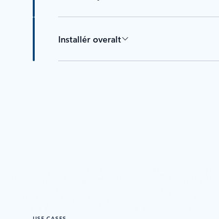
Installér overalt
USE CASES