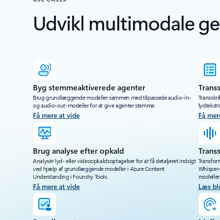
Udvikl multimodale ge
Byg stemmeaktiverede agenter
Transs
Brug grundlæggende modeller sammen med tilpassede audio-in-
Transskri
og audio-out-modeller for at give agenter stemme.
lydtekst
Få mere at vide
Få mer
Brug analyse efter opkald
Trans
Analysér lyd- eller videoopkaldsoptagelser for at få detaljeret indsigt
Transfor
ved hjælp af grundlæggende modeller i Azure Content
Whisper-
Understanding i Foundry Tools.
modeller
Få mere at vide
Læs bl