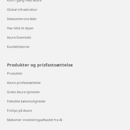
Kom i gang med Azure
Global infrastruktur
Datacenterområder
Hav tillid til skyen
Azure Essentials
Kundehistorier
Produkter og prisfastsættelse
Produkter
Azure-prisfastsættelse
Gratis Azure-tjenester
Fleksible købsmuligheder
FinOps på Azure
Maksimer investeringsafkastet fra AI