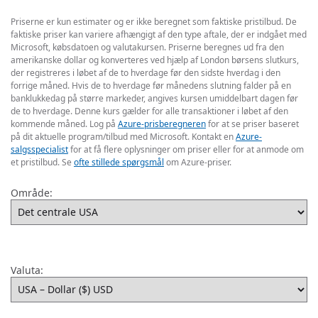
Priserne er kun estimater og er ikke beregnet som faktiske pristilbud. De
faktiske priser kan variere afhængigt af den type aftale, der er indgået med
Microsoft, købsdatoen og valutakursen. Priserne beregnes ud fra den
amerikanske dollar og konverteres ved hjælp af London børsens slutkurs,
der registreres i løbet af de to hverdage før den sidste hverdag i den
forrige måned. Hvis de to hverdage før månedens slutning falder på en
banklukkedag på større markeder, angives kursen umiddelbart dagen før
de to hverdage. Denne kurs gælder for alle transaktioner i løbet af den
kommende måned. Log på
Azure-prisberegneren
for at se priser baseret
på dit aktuelle program/tilbud med Microsoft. Kontakt en
Azure-
salgsspecialist
for at få flere oplysninger om priser eller for at anmode om
et pristilbud. Se
ofte stillede spørgsmål
om Azure-priser.
Område:
Valuta: