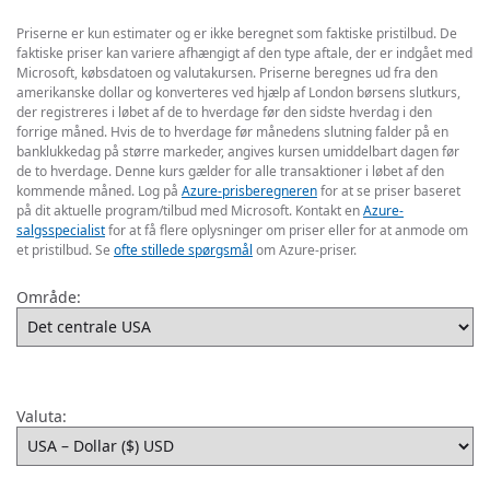
Priserne er kun estimater og er ikke beregnet som faktiske pristilbud. De
faktiske priser kan variere afhængigt af den type aftale, der er indgået med
Microsoft, købsdatoen og valutakursen. Priserne beregnes ud fra den
amerikanske dollar og konverteres ved hjælp af London børsens slutkurs,
der registreres i løbet af de to hverdage før den sidste hverdag i den
forrige måned. Hvis de to hverdage før månedens slutning falder på en
banklukkedag på større markeder, angives kursen umiddelbart dagen før
de to hverdage. Denne kurs gælder for alle transaktioner i løbet af den
kommende måned. Log på
Azure-prisberegneren
for at se priser baseret
på dit aktuelle program/tilbud med Microsoft. Kontakt en
Azure-
salgsspecialist
for at få flere oplysninger om priser eller for at anmode om
et pristilbud. Se
ofte stillede spørgsmål
om Azure-priser.
Område:
Valuta: