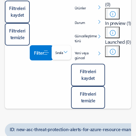
(0)
Filtreleri
Ürünler
kaydet
In preview (1)
Durum
Filtreleri
Güncelleştirme
temizle
türü
Launched (0)
Filter
Sırala
Yeni veya
güncel
Filtreleri
kaydet
Filtreleri
temizle
ID: new-asc-threat-protection-alerts-for-azure-resource-mana