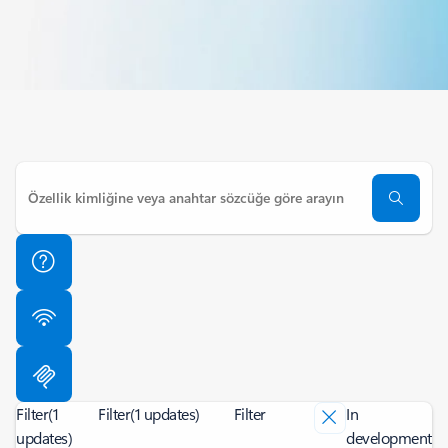
Filter
(1
Filter
(1 updates)
Filter
In
updates)
development