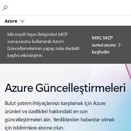
Microsoft
Azure
Microsoft Yayın İletişimleri MCP
MRC MCP
sunucusunu kullanarak Azure
sunucusunu
Güncellemelerinin yapay zeka destekli
keşfedin
keşfini etkinleştirin.
Azure Güncelleştirmeleri
Bulut yatırım ihtiyaçlarınızı karşılamak için Azure
ürünleri ve özellikleri hakkındaki en son
güncelleştirmeleri alın. Yeniliklerden haberdar olmak
için bildirimlere abone olun.