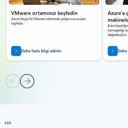
VMware ortamınızı keşfedin
Azure'a 
Azure Geçişi ile VMware ortamında çalışan sunucuları
makinele
keşfedin.
Bulut hazırlığı
karmaşıklığı ta
değerlendirin.
Daha fazla bilgi edinin
Daha 
Önceki Slayt
Sonraki Slayt
Sekmelere dön
KAYNAKLAR - Öğreticiler sekmesi bölümüne dön
SSS