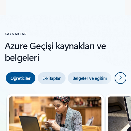
KAYNAKLAR
Azure Geçişi kaynakları ve
belgeleri
Sonrak
Öğreticiler
E-kitaplar
Belgeler ve eğitim
Ürün b
Slayt 1/6 gösteriliyor