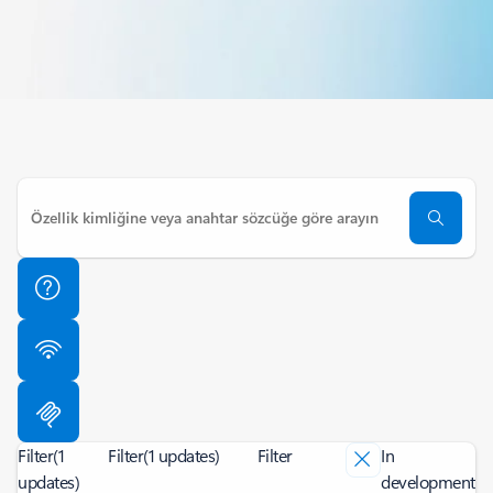
Filter
(1
Filter
(1 updates)
Filter
In
updates)
development