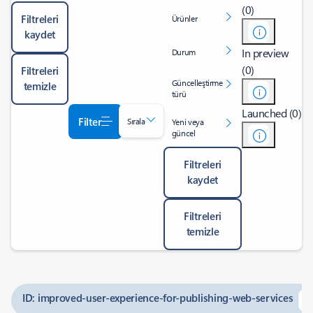
(0)
Filtreleri
Ürünler
kaydet
In preview
Durum
(0)
Filtreleri
Güncelleştirme
temizle
türü
Launched (0)
Filter
Sırala
Yeni veya
güncel
Filtreleri
kaydet
Filtreleri
temizle
ID: improved-user-experience-for-publishing-web-services