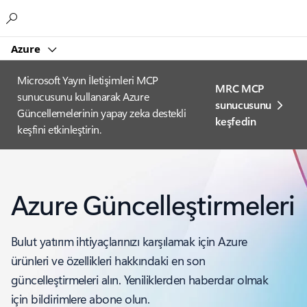
Microsoft
Azure
Microsoft Yayın İletişimleri MCP
MRC MCP
sunucusunu kullanarak Azure
sunucusunu
Güncellemelerinin yapay zeka destekli
keşfedin
keşfini etkinleştirin.
Azure Güncelleştirmeleri
Bulut yatırım ihtiyaçlarınızı karşılamak için Azure
ürünleri ve özellikleri hakkındaki en son
güncelleştirmeleri alın. Yeniliklerden haberdar olmak
için bildirimlere abone olun.