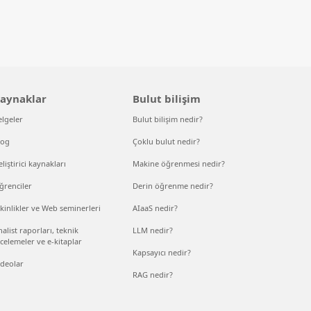
aynaklar
Bulut bilişim
elgeler
Bulut bilişim nedir?
log
Çoklu bulut nedir?
liştirici kaynakları
Makine öğrenmesi nedir?
ğrenciler
Derin öğrenme nedir?
kinlikler ve Web seminerleri
AIaaS nedir?
alist raporları, teknik
LLM nedir?
celemeler ve e-kitaplar
Kapsayıcı nedir?
ideolar
RAG nedir?