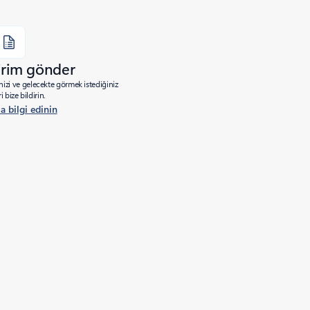
dirim gönder
izi ve gelecekte görmek istediğiniz
ri bize bildirin.
a bilgi edinin