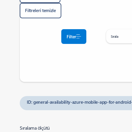
Filtreleri temizle
Filter
Sırala
ID: general-availability-azure-mobile-app-for-android
Sıralama ölçütü