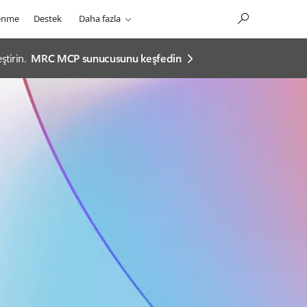
enme
Destek
Daha fazla
tirin.
MRC MCP sunucusunu keşfedin