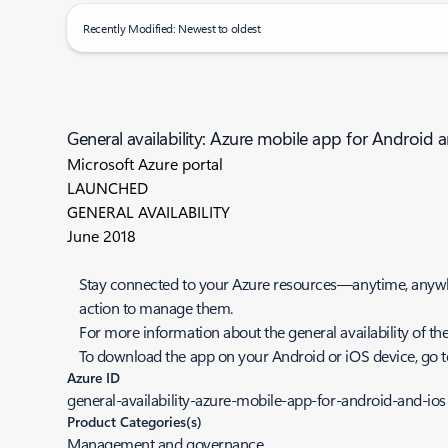
Recently Modified: Newest to oldest
General availability: Azure mobile app for Android 
Microsoft Azure portal
LAUNCHED
GENERAL AVAILABILITY
June 2018
Stay connected to your Azure resources—anytime, anywhe
action to manage them.
For more information about the general availability of th
To download the app on your Android or iOS device, go 
Azure ID
general-availability-azure-mobile-app-for-android-and-ios
Product Categories(s)
Management and governance