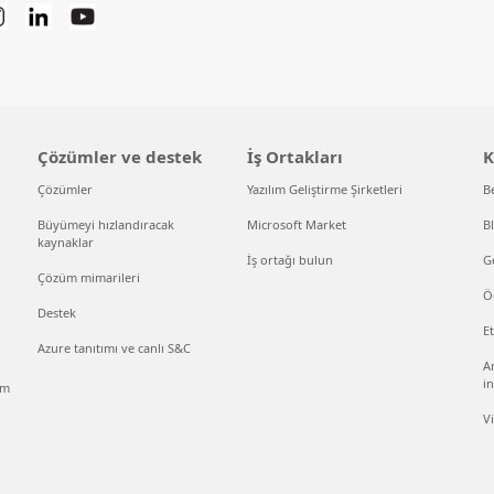
Çözümler ve destek
İş Ortakları
K
Çözümler
Yazılım Geliştirme Şirketleri
B
Büyümeyi hızlandıracak
Microsoft Market
B
kaynaklar
İş ortağı bulun
Ge
Çözüm mimarileri
Ö
Destek
Et
Azure tanıtımı ve canlı S&C
An
in
ım
V