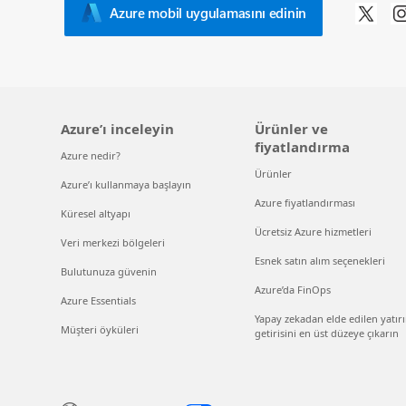
Azure mobil uygulamasını edinin
Azure’ı inceleyin
Ürünler ve
fiyatlandırma
Azure nedir?
Ürünler
Azure’ı kullanmaya başlayın
Azure fiyatlandırması
Küresel altyapı
Ücretsiz Azure hizmetleri
Veri merkezi bölgeleri
Esnek satın alım seçenekleri
Bulutunuza güvenin
Azure’da FinOps
Azure Essentials
Yapay zekadan elde edilen yatır
Müşteri öyküleri
getirisini en üst düzeye çıkarın