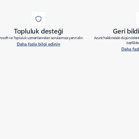
Topluluk desteği
Geri bil
osoft ve Topluluk uzmanlarından sorularınıza yanıt alın.
Azure hakkındaki düşüncelerin
özellikle
Daha fazla bilgi edinin
Daha fazl