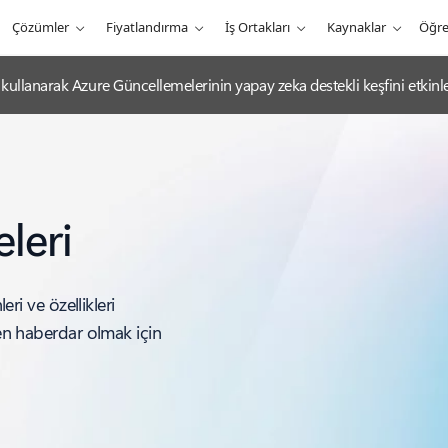
Çözümler
Fiyatlandırma
İş Ortakları
Kaynaklar
Öğr
ullanarak Azure Güncellemelerinin yapay zeka destekli keşfini etkinleş
leri
eri ve özellikleri
den haberdar olmak için