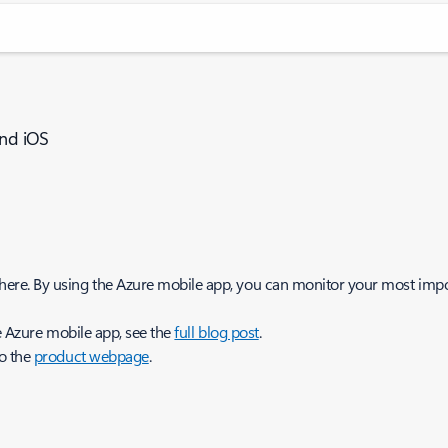
and iOS
re. By using the Azure mobile app, you can monitor your most impo
e Azure mobile app, see the
full blog post
.
to the
product webpage
.