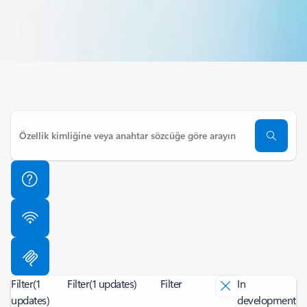
Filter
(1
Filter
(1 updates)
Filter
In
updates)
development