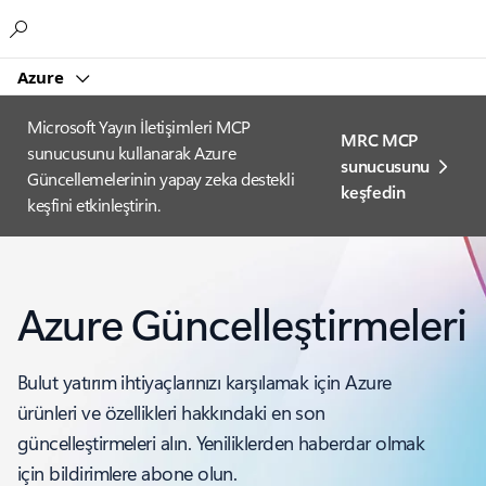
Microsoft
Azure
Microsoft Yayın İletişimleri MCP
MRC MCP
sunucusunu kullanarak Azure
sunucusunu
Güncellemelerinin yapay zeka destekli
keşfedin
keşfini etkinleştirin.
Azure Güncelleştirmeleri
Bulut yatırım ihtiyaçlarınızı karşılamak için Azure
ürünleri ve özellikleri hakkındaki en son
güncelleştirmeleri alın. Yeniliklerden haberdar olmak
için bildirimlere abone olun.