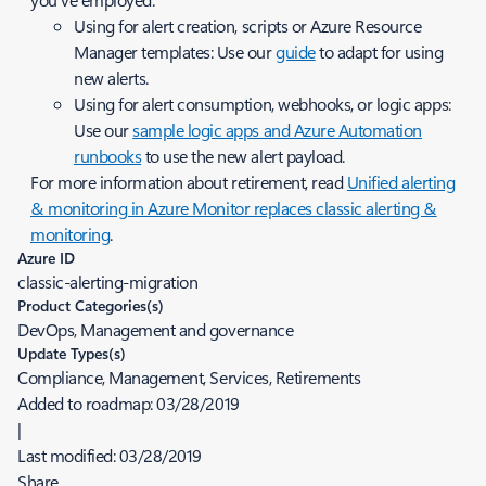
Using for alert creation, scripts or Azure Resource
Manager templates
: Use our
guide
to adapt for using
new alerts.
Using for alert consumption, webhooks, or logic apps
:
Use our
sample logic apps and Azure Automation
runbooks
to use the new alert payload.
For more information about retirement, read
Unified alerting
& monitoring in Azure Monitor replaces classic alerting &
monitoring
.
Azure ID
classic-alerting-migration
Product Categories(s)
DevOps, Management and governance
Update Types(s)
Compliance, Management, Services, Retirements
Added to roadmap:
03/28/2019
|
Last modified:
03/28/2019
Share