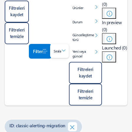
(0)
Filtreleri
Ürünler
kaydet
In preview
Durum
(0)
Filtreleri
Güncelleştirme
temizle
türü
Launched (0)
Filter
Sırala
Yeni veya
güncel
Filtreleri
kaydet
Filtreleri
temizle
ID: classic-alerting-migration