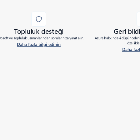
Topluluk desteği
Geri bil
osoft ve Topluluk uzmanlarından sorularınıza yanıt alın.
Azure hakkındaki düşüncelerin
özellikle
Daha fazla bilgi edinin
Daha fazl