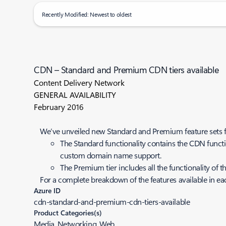
Recently Modified: Newest to oldest
CDN – Standard and Premium CDN tiers available
Content Delivery Network
GENERAL AVAILABILITY
February 2016
We’ve unveiled new Standard and Premium feature sets 
The Standard functionality contains the CDN functio
custom domain name support.
The Premium tier includes all the functionality of t
For a complete breakdown of the features available in eac
Azure ID
cdn-standard-and-premium-cdn-tiers-available
Product Categories(s)
Media, Networking, Web