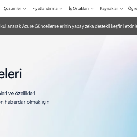
Çözümler
Fiyatlandırma
İş Ortakları
Kaynaklar
Öğr
ullanarak Azure Güncellemelerinin yapay zeka destekli keşfini etkinleş
leri
eri ve özellikleri
den haberdar olmak için