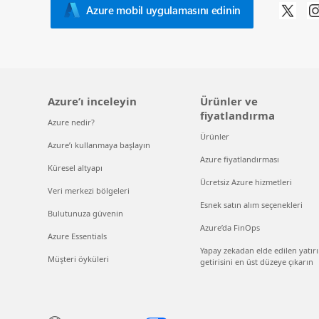
Azure mobil uygulamasını edinin
Azure’ı inceleyin
Ürünler ve
fiyatlandırma
Azure nedir?
Ürünler
Azure’ı kullanmaya başlayın
Azure fiyatlandırması
Küresel altyapı
Ücretsiz Azure hizmetleri
Veri merkezi bölgeleri
Esnek satın alım seçenekleri
Bulutunuza güvenin
Azure’da FinOps
Azure Essentials
Yapay zekadan elde edilen yatır
Müşteri öyküleri
getirisini en üst düzeye çıkarın