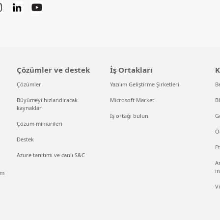
Çözümler ve destek
İş Ortakları
K
Çözümler
Yazılım Geliştirme Şirketleri
B
Büyümeyi hızlandıracak
Microsoft Market
B
kaynaklar
İş ortağı bulun
Ge
Çözüm mimarileri
Ö
Destek
Et
Azure tanıtımı ve canlı S&C
An
in
ım
V