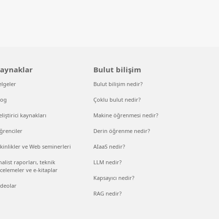
aynaklar
Bulut bilişim
elgeler
Bulut bilişim nedir?
log
Çoklu bulut nedir?
liştirici kaynakları
Makine öğrenmesi nedir?
ğrenciler
Derin öğrenme nedir?
kinlikler ve Web seminerleri
AIaaS nedir?
alist raporları, teknik
LLM nedir?
celemeler ve e-kitaplar
Kapsayıcı nedir?
ideolar
RAG nedir?