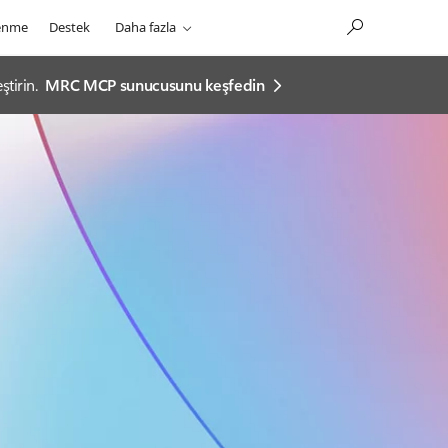
enme
Destek
Daha fazla
tirin.
MRC MCP sunucusunu keşfedin