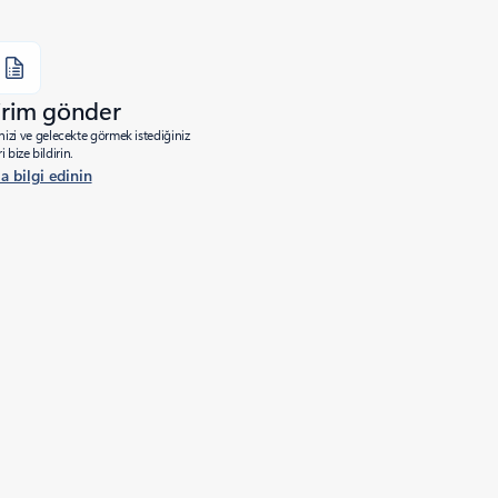
dirim gönder
izi ve gelecekte görmek istediğiniz
ri bize bildirin.
a bilgi edinin