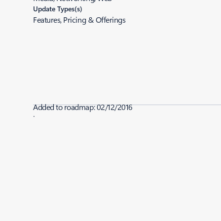
Update Types(s)
Features, Pricing & Offerings
Added to roadmap:
02/12/2016
|
Last modified:
02/12/2016
Share