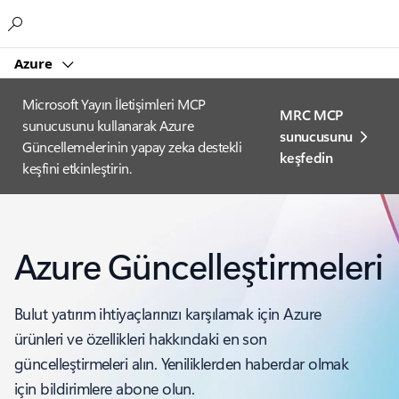
Microsoft
Azure
Microsoft Yayın İletişimleri MCP
MRC MCP
sunucusunu kullanarak Azure
sunucusunu
Güncellemelerinin yapay zeka destekli
keşfedin
keşfini etkinleştirin.
Azure Güncelleştirmeleri
Bulut yatırım ihtiyaçlarınızı karşılamak için Azure
ürünleri ve özellikleri hakkındaki en son
güncelleştirmeleri alın. Yeniliklerden haberdar olmak
için bildirimlere abone olun.