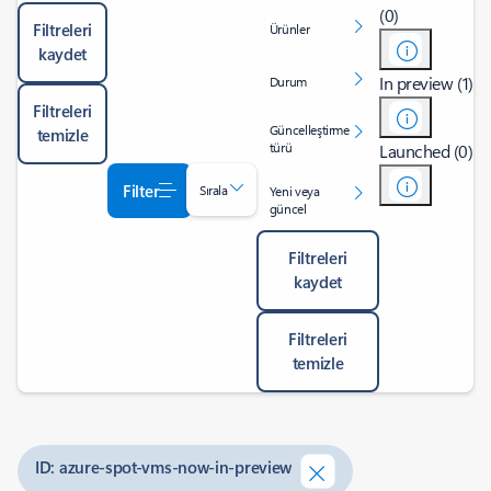
(0)
Filtreleri
Ürünler
kaydet
In preview (1)
Durum
Filtreleri
Güncelleştirme
temizle
türü
Launched (0)
Filter
Sırala
Yeni veya
güncel
Filtreleri
kaydet
Filtreleri
temizle
ID: azure-spot-vms-now-in-preview