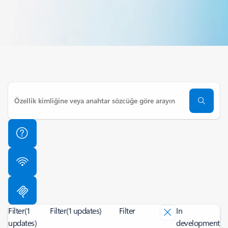
Filter
(1
Filter
(1 updates)
Filter
In
updates)
development