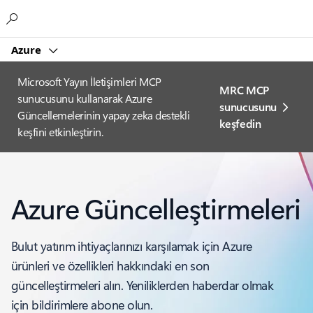
Microsoft
Azure
Microsoft Yayın İletişimleri MCP
MRC MCP
sunucusunu kullanarak Azure
sunucusunu
Güncellemelerinin yapay zeka destekli
keşfedin
keşfini etkinleştirin.
Azure Güncelleştirmeleri
Bulut yatırım ihtiyaçlarınızı karşılamak için Azure
ürünleri ve özellikleri hakkındaki en son
güncelleştirmeleri alın. Yeniliklerden haberdar olmak
için bildirimlere abone olun.