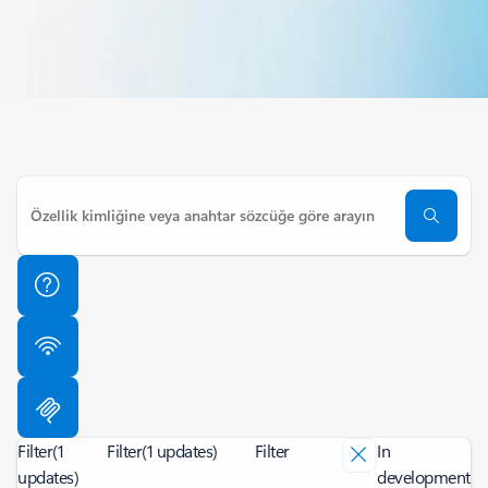
Filter
(1
Filter
(1 updates)
Filter
In
updates)
development