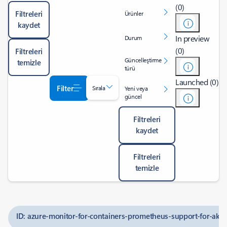
(0)
Filtreleri
Ürünler
kaydet
In preview
Durum
(0)
Filtreleri
Güncelleştirme
temizle
türü
Launched (0)
Filter
Sırala
Yeni veya
güncel
Filtreleri
kaydet
Filtreleri
temizle
ID: azure-monitor-for-containers-prometheus-support-for-aks