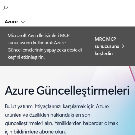
Microsoft
Azure
Microsoft Yayın İletişimleri MCP
MRC MCP
sunucusunu kullanarak Azure
sunucusunu
Güncellemelerinin yapay zeka destekli
keşfedin
keşfini etkinleştirin.
Azure Güncelleştirmeleri
Bulut yatırım ihtiyaçlarınızı karşılamak için Azure
ürünleri ve özellikleri hakkındaki en son
güncelleştirmeleri alın. Yeniliklerden haberdar olmak
için bildirimlere abone olun.