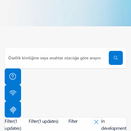
Filter
(1
Filter
(1 updates)
Filter
In
updates)
development