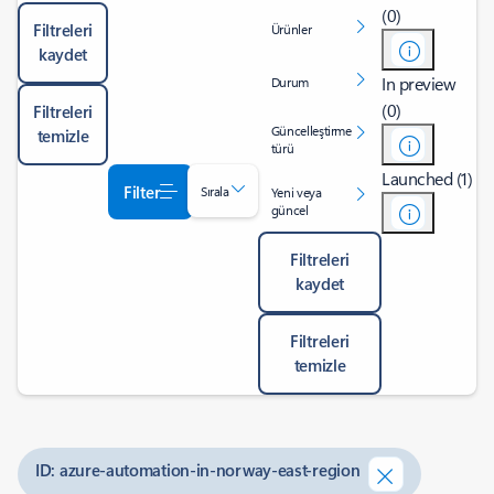
(0)
Filtreleri
Ürünler
kaydet
In preview
Durum
(0)
Filtreleri
Güncelleştirme
temizle
türü
Launched (1)
Filter
Sırala
Yeni veya
güncel
Filtreleri
kaydet
Filtreleri
temizle
ID: azure-automation-in-norway-east-region