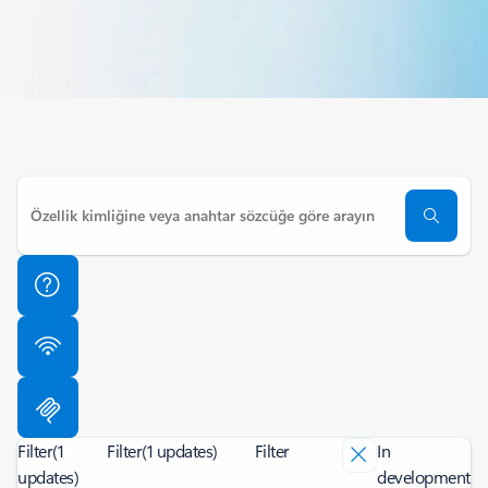
Filter
(1
Filter
(1 updates)
Filter
In
updates)
development