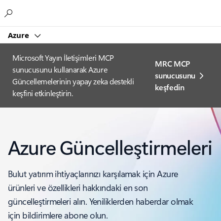
Microsoft
Azure
Microsoft Yayın İletişimleri MCP
MRC MCP
sunucusunu kullanarak Azure
sunucusunu
Güncellemelerinin yapay zeka destekli
keşfedin
keşfini etkinleştirin.
Azure Güncelleştirmeleri
Bulut yatırım ihtiyaçlarınızı karşılamak için Azure
ürünleri ve özellikleri hakkındaki en son
güncelleştirmeleri alın. Yeniliklerden haberdar olmak
için bildirimlere abone olun.