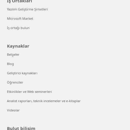
İş Ortakları
Yazılım Geliştirme Şirketleri
Microsoft Market
İş ortağı bulun
Kaynaklar
Belgeler
Blog
Geliştirici kaynakları
Öğrenciler
Etkinlikler ve Web seminerleri
Analist raporları, teknik incelemeler ve e-kitaplar
Videolar
Bulut bilişim