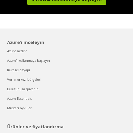
Azure’ı inceleyin
Azure nedir?
Azure’ı kullanmaya başlayın
Küresel altyapı
Veri merkezi bölgeleri
Bulutunuza güvenin
Azure Essentials
Müşteri öyküleri
Ürünler ve fiyatlandırma