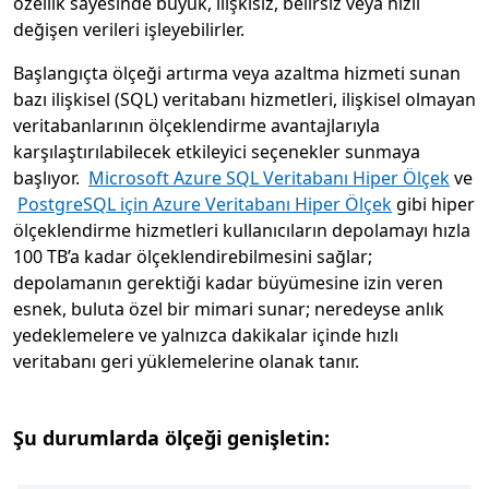
özellik sayesinde büyük, ilişkisiz, belirsiz veya hızlı
değişen verileri işleyebilirler.
Başlangıçta ölçeği artırma veya azaltma hizmeti sunan
bazı ilişkisel (SQL) veritabanı hizmetleri, ilişkisel olmayan
veritabanlarının ölçeklendirme avantajlarıyla
karşılaştırılabilecek etkileyici seçenekler sunmaya
başlıyor.
Microsoft Azure SQL Veritabanı Hiper Ölçek
ve
PostgreSQL için Azure Veritabanı Hiper Ölçek
gibi hiper
ölçeklendirme hizmetleri kullanıcıların depolamayı hızla
100 TB’a kadar ölçeklendirebilmesini sağlar;
depolamanın gerektiği kadar büyümesine izin veren
esnek, buluta özel bir mimari sunar; neredeyse anlık
yedeklemelere ve yalnızca dakikalar içinde hızlı
veritabanı geri yüklemelerine olanak tanır.
Şu durumlarda ölçeği genişletin: