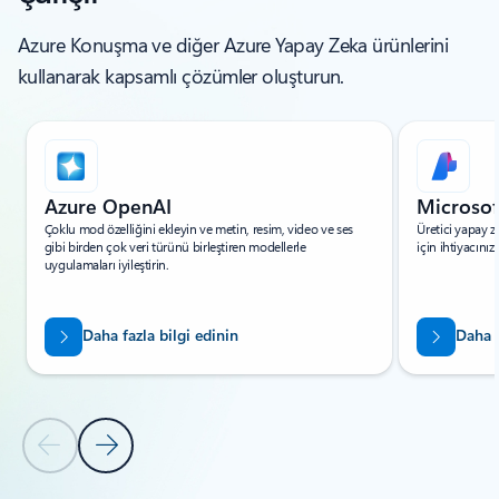
Azure Konuşma ve diğer Azure Yapay Zeka ürünlerini
kullanarak kapsamlı çözümler oluşturun.
Slayt 1/6 gösteriliyor
Azure OpenAI
Microsof
Çoklu mod özelliğini ekleyin ve metin, resim, video ve ses
Üretici yapay z
gibi birden çok veri türünü birleştiren modellerle
için ihtiyacınız
uygulamaları iyileştirin.
Daha fazla bilgi edinin
Daha f
Önceki Slayt
Sonraki Slayt