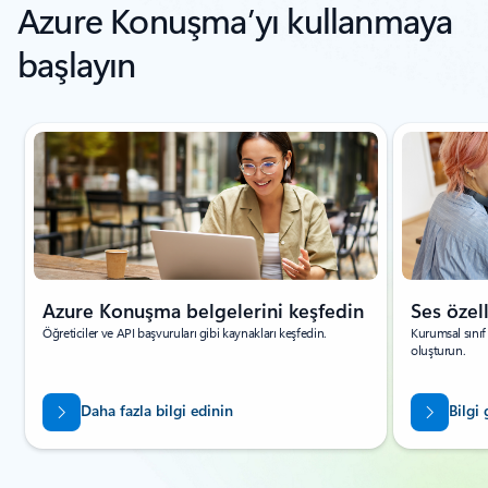
Azure Konuşma’yı kullanmaya
başlayın
Slayt 1/8 gösteriliyor
Azure Konuşma belgelerini keşfedin
Ses özel
Öğreticiler ve API başvuruları gibi kaynakları keşfedin.
Kurumsal sınıf 
oluşturun.
Daha fazla bilgi edinin
Bilgi 