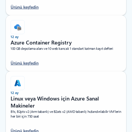
Ürünü keşfedin
12 ay
Azure Container Registry
100 GB depolama alanı ve 10 web kancalı 1 standart katman kayıt defteri
Ürünü keşfedin
12 ay
Linux veya Windows için Azure Sanal
Makineler
B1s, B2pts v2 (Arm tabanlı) ve B2ats v2 (AMD tabanlı) hızlandırılabilir VM'lerin
her biri için 750 saat
Ürünü keşfedin