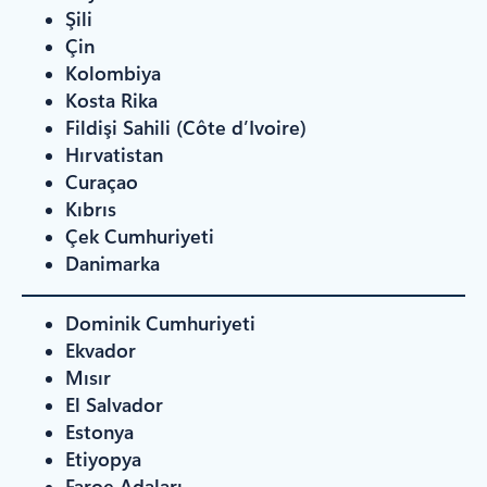
Şili
Çin
Kolombiya
Kosta Rika
Fildişi Sahili (Côte d’Ivoire)
Hırvatistan
Curaçao
Kıbrıs
Çek Cumhuriyeti
Danimarka
Dominik Cumhuriyeti
Ekvador
Mısır
El Salvador
Estonya
Etiyopya
Faroe Adaları