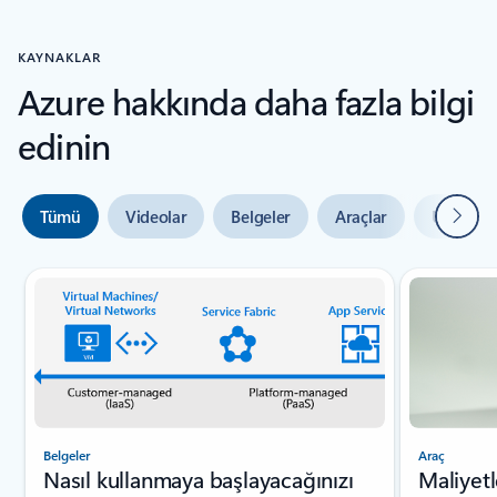
KAYNAKLAR
Azure hakkında daha fazla bilgi
edinin
Sonrak
Tümü
Videolar
Belgeler
Araçlar
Uzman y
Slayt {0} {1} göstergesi
Belgeler
Araç
Nasıl kullanmaya başlayacağınızı
Maliyetl