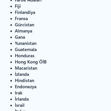
Fiji
Finlandiya
Fransa
Gürcistan
Almanya
Gana
Yunanistan
Guatemala
Honduras
Hong Kong ÖİB
Macaristan
İzlanda
Hindistan
Endonezya
Irak
İrlanda
İsrail