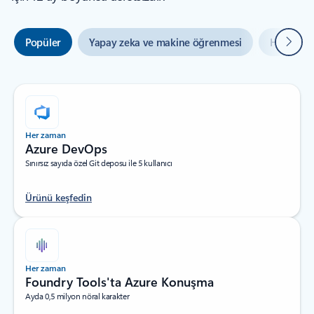
Sonrak
Popüler
Yapay zeka ve makine öğrenmesi
Hibrit ve
Her zaman
Azure DevOps
Sınırsız sayıda özel Git deposu ile 5 kullanıcı
Ürünü keşfedin
Her zaman
Foundry Tools'ta Azure Konuşma
Ayda 0,5 milyon nöral karakter