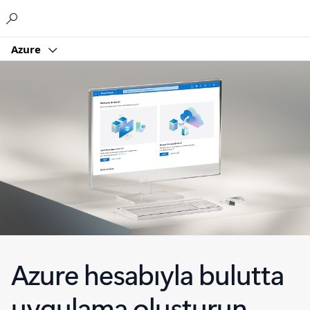
Microsoft
Azure
Azure hesabıyla bulutta
uygulama oluşturun