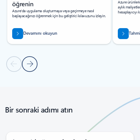
öğrenin
Azure ürünleri
aylık maliyetle
Azure'da uygulama oluşturmaya veya geçirmeye nasıl
hesaplayıcıyı k
başlayacağınızı öğrenmek için bu geliştirici kılavuzunu izleyin.
Devamını okuyun
Tahmin
Önceki Slayt
Sonraki Slayt
Sekmelere dön
Döngü gezinti denetimlerine geri dön
Bir sonraki adımı atın