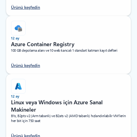
Ürünü keşfedin
12 ay
Azure Container Registry
100 GB depolama alanı ve 10 web kancalı 1 standart katman kayıt defteri
Ürünü keşfedin
12 ay
Linux veya Windows için Azure Sanal
Makineler
B1s, B2pts v2 (Arm tabanlı) ve B2ats v2 (AMD tabanlı) hızlandırılabilir VM'lerin
her biri için 750 saat
Ürünü keşfedin