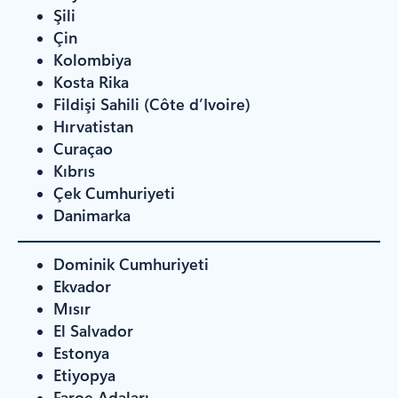
Şili
Çin
Kolombiya
Kosta Rika
Fildişi Sahili (Côte d’Ivoire)
Hırvatistan
Curaçao
Kıbrıs
Çek Cumhuriyeti
Danimarka
Dominik Cumhuriyeti
Ekvador
Mısır
El Salvador
Estonya
Etiyopya
Faroe Adaları