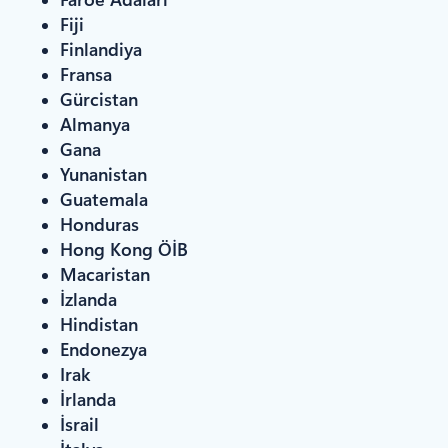
Fiji
Finlandiya
Fransa
Gürcistan
Almanya
Gana
Yunanistan
Guatemala
Honduras
Hong Kong ÖİB
Macaristan
İzlanda
Hindistan
Endonezya
Irak
İrlanda
İsrail