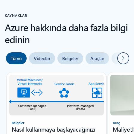
KAYNAKLAR
Azure hakkında daha fazla bilgi
edinin
Sonrak
Tümü
Videolar
Belgeler
Araçlar
Uzman y
Slayt {0} {1} göstergesi
Belgeler
Araç
Nasıl kullanmaya başlayacağınızı
Maliyetl