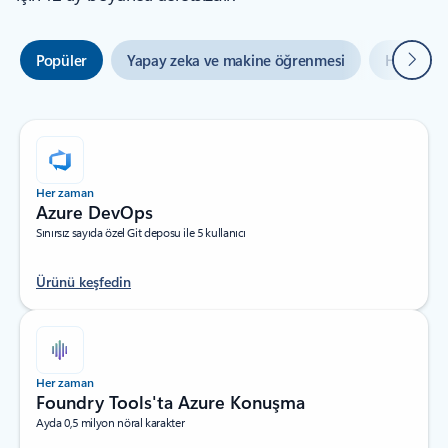
Sonrak
Popüler
Yapay zeka ve makine öğrenmesi
Hibrit ve
Her zaman
Azure DevOps
Sınırsız sayıda özel Git deposu ile 5 kullanıcı
Ürünü keşfedin
Her zaman
Foundry Tools'ta Azure Konuşma
Ayda 0,5 milyon nöral karakter