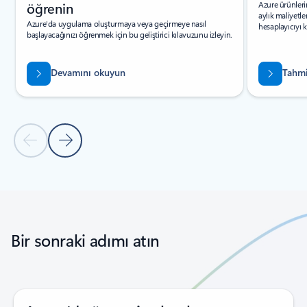
öğrenin
Azure ürünleri
aylık maliyetle
Azure'da uygulama oluşturmaya veya geçirmeye nasıl
hesaplayıcıyı k
başlayacağınızı öğrenmek için bu geliştirici kılavuzunu izleyin.
Devamını okuyun
Tahmin
Önceki Slayt
Sonraki Slayt
Sekmelere dön
Döngü gezinti denetimlerine geri dön
Bir sonraki adımı atın