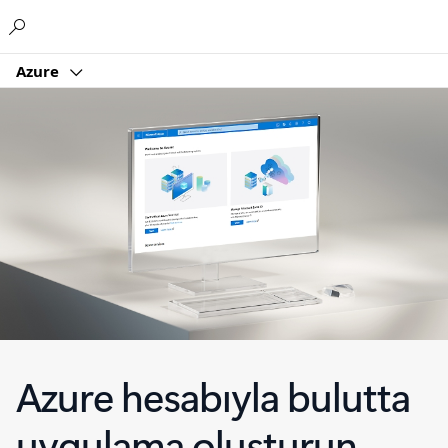
Microsoft
Azure
Azure hesabıyla bulutta
uygulama oluşturun