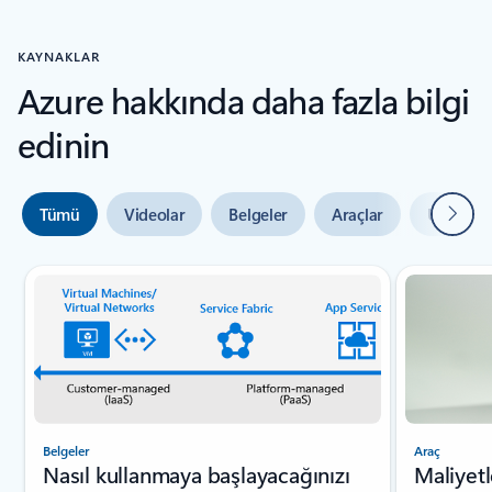
KAYNAKLAR
Azure hakkında daha fazla bilgi
edinin
Sonrak
Tümü
Videolar
Belgeler
Araçlar
Uzman y
Slayt {0} {1} göstergesi
Belgeler
Araç
Nasıl kullanmaya başlayacağınızı
Maliyetl