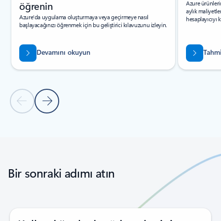
öğrenin
Azure ürünleri
aylık maliyetle
Azure'da uygulama oluşturmaya veya geçirmeye nasıl
hesaplayıcıyı k
başlayacağınızı öğrenmek için bu geliştirici kılavuzunu izleyin.
Devamını okuyun
Tahmin
Önceki Slayt
Sonraki Slayt
Sekmelere dön
Döngü gezinti denetimlerine geri dön
Bir sonraki adımı atın