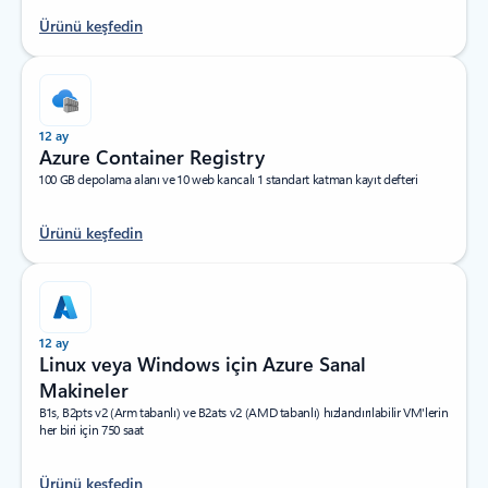
Ürünü keşfedin
12 ay
Azure Container Registry
100 GB depolama alanı ve 10 web kancalı 1 standart katman kayıt defteri
Ürünü keşfedin
12 ay
Linux veya Windows için Azure Sanal
Makineler
B1s, B2pts v2 (Arm tabanlı) ve B2ats v2 (AMD tabanlı) hızlandırılabilir VM'lerin
her biri için 750 saat
Ürünü keşfedin