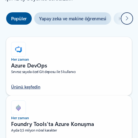
Sonrak
Popüler
Yapay zeka ve makine öğrenmesi
Hibrit ve
Her zaman
Azure DevOps
Sınırsız sayıda özel Git deposu ile 5 kullanıcı
Ürünü keşfedin
Her zaman
Foundry Tools'ta Azure Konuşma
Ayda 0,5 milyon nöral karakter