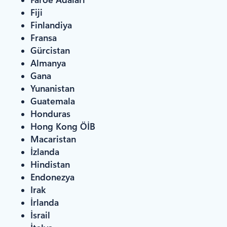
Fiji
Finlandiya
Fransa
Gürcistan
Almanya
Gana
Yunanistan
Guatemala
Honduras
Hong Kong ÖİB
Macaristan
İzlanda
Hindistan
Endonezya
Irak
İrlanda
İsrail