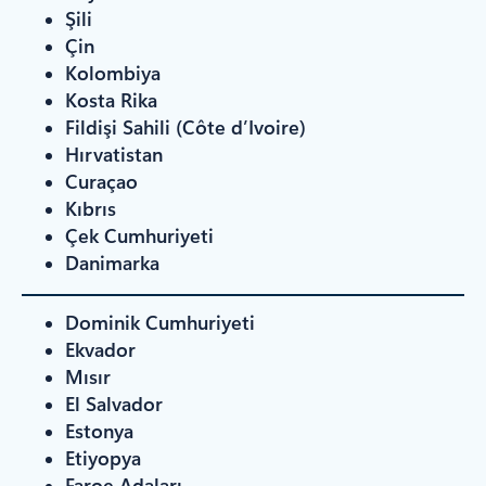
Şili
Çin
Kolombiya
Kosta Rika
Fildişi Sahili (Côte d’Ivoire)
Hırvatistan
Curaçao
Kıbrıs
Çek Cumhuriyeti
Danimarka
Dominik Cumhuriyeti
Ekvador
Mısır
El Salvador
Estonya
Etiyopya
Faroe Adaları