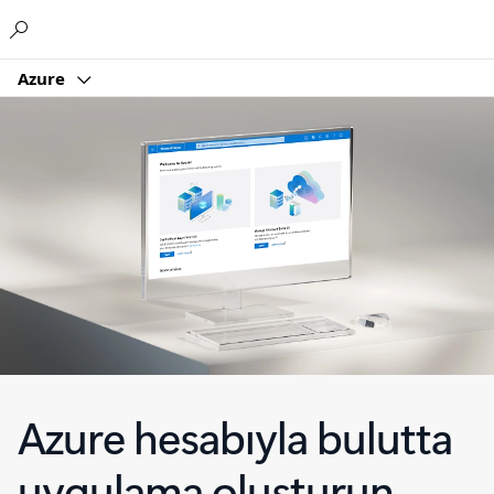
Microsoft
Azure
Azure hesabıyla bulutta
uygulama oluşturun