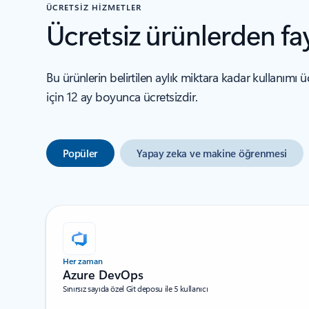
ÜCRETSİZ HİZMETLER
Ücretsiz ürünlerden fa
Bu ürünlerin belirtilen aylık miktara kadar kullanımı ü
için 12 ay boyunca ücretsizdir.
Popüler
Yapay zeka ve makine öğrenmesi
Her zaman
Azure DevOps
Sınırsız sayıda özel Git deposu ile 5 kullanıcı