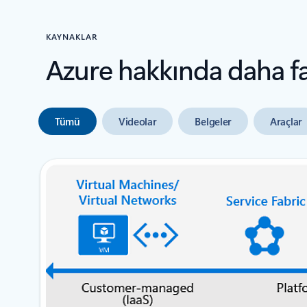
KAYNAKLAR
Azure hakkında daha faz
Tümü
Videolar
Belgeler
Araçlar
sonraki slayt