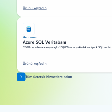
Ürünü keşfedin
Her zaman
Azure SQL Veritabanı
32 GB depolama alanıyla aylık 100,000 sanal çekirdek saniyelik SQL verit
Ürünü keşfedin
Sekmelere dön
Tüm ücretsiz hizmetlere bakın