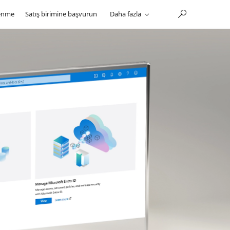
enme
Satış birimine başvurun
Daha fazla