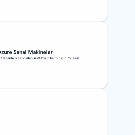
Azure Sanal Makineler
abanlı) hızlandırılabilir VM'lerin her biri için 750 saat