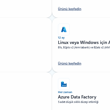
Ürünü keşfedin
12 ay
Linux veya Windows için 
B1s, B2pts v2 (Arm tabanlı) ve B2ats v2 (AMD t
Ürünü keşfedin
Her zaman
Azure Data Factory
5 adet düşük sıklık düzeyi etkinliği