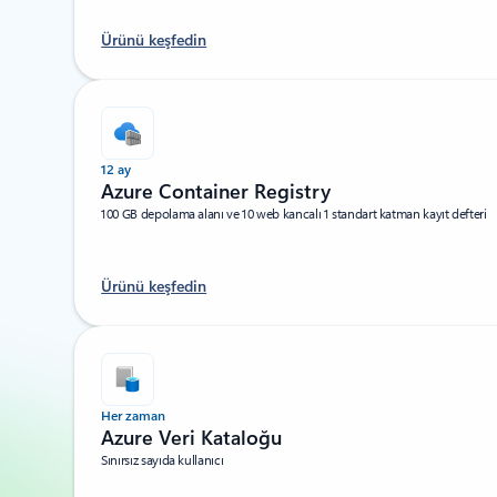
Ürünü keşfedin
12 ay
Azure Container Registry
100 GB depolama alanı ve 10 web kancalı 1 standart katman kayıt defteri
Ürünü keşfedin
Her zaman
Azure Veri Kataloğu
Sınırsız sayıda kullanıcı