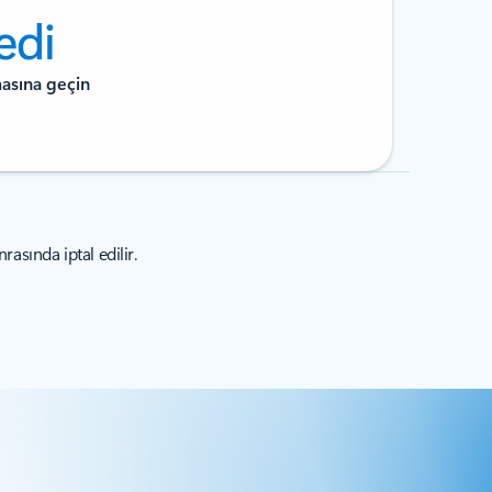
edi
masına geçin
asında iptal edilir.