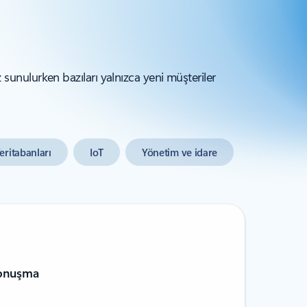
z sunulurken bazıları yalnızca yeni müşteriler
eritabanları
IoT
Yönetim ve idare
Konuşma