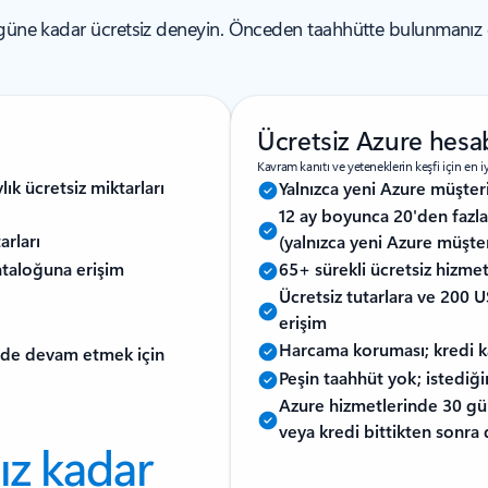
 güne kadar ücretsiz deneyin. Önceden taahhütte bulunmanız ge
Ücretsiz Azure hesa
Kavram kanıtı ve yeteneklerin keşfi için en iy
ık ücretsiz miktarları
Yalnızca yeni Azure müşteril
12 ay boyunca 20'den fazla 
arları
(yalnızca yeni Azure müşteri
ataloğuna erişim
65+ sürekli ücretsiz hizmeti
Ücretsiz tutarlara ve 200
erişim
Harcama koruması; kredi k
inde devam etmek için
Peşin taahhüt yok; istediği
Azure hizmetlerinde 30 gü
veya kredi bittikten sonra
ız kadar