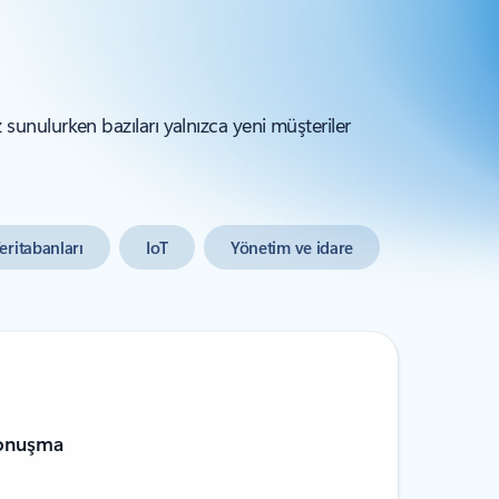
z sunulurken bazıları yalnızca yeni müşteriler
eritabanları
IoT
Yönetim ve idare
Konuşma