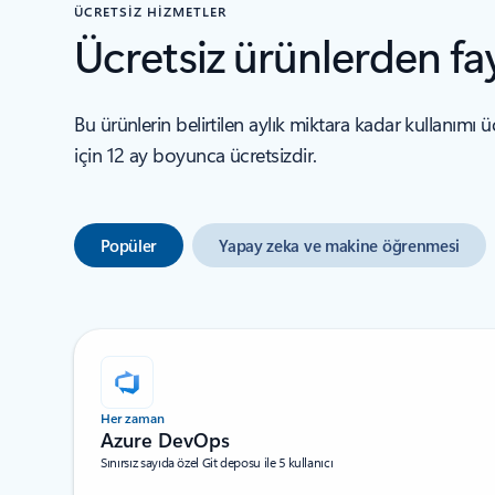
ÜCRETSİZ HİZMETLER
Ücretsiz ürünlerden fa
Bu ürünlerin belirtilen aylık miktara kadar kullanımı ü
için 12 ay boyunca ücretsizdir.
Popüler
Yapay zeka ve makine öğrenmesi
Her zaman
Azure DevOps
Sınırsız sayıda özel Git deposu ile 5 kullanıcı