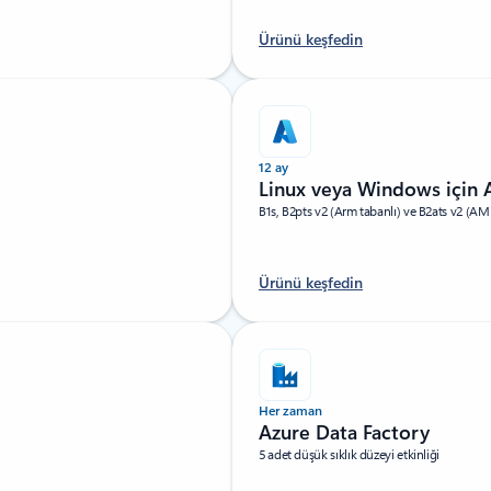
Ürünü keşfedin
12 ay
Linux veya Windows için 
B1s, B2pts v2 (Arm tabanlı) ve B2ats v2 (AMD t
Ürünü keşfedin
Her zaman
Azure Data Factory
5 adet düşük sıklık düzeyi etkinliği