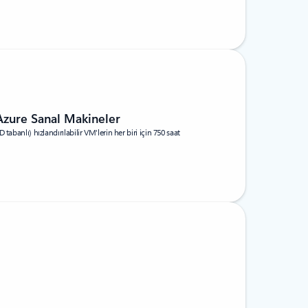
Azure Sanal Makineler
abanlı) hızlandırılabilir VM'lerin her biri için 750 saat