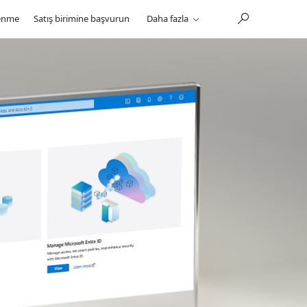
enme
Satış birimine başvurun
Daha fazla