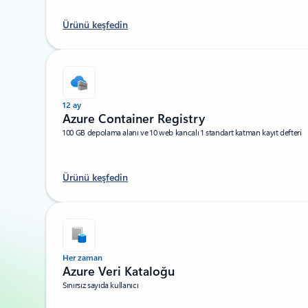
Ürünü keşfedin
12 ay
Azure Container Registry
100 GB depolama alanı ve 10 web kancalı 1 standart katman kayıt defteri
Ürünü keşfedin
Her zaman
Azure Veri Kataloğu
Sınırsız sayıda kullanıcı