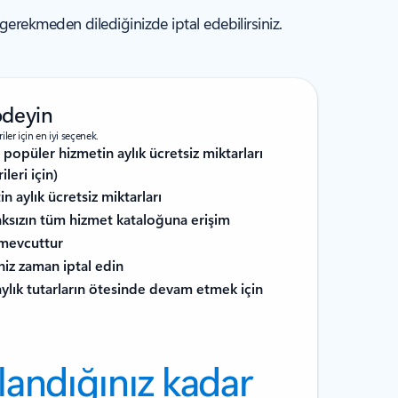
rekmeden dilediğinizde iptal edebilirsiniz.
ödeyin
ler için en iyi seçenek.
popüler hizmetin aylık ücretsiz miktarları
leri için)
n aylık ücretsiz miktarları
aksızın tüm hizmet kataloğuna erişim
 mevcuttur
niz zaman iptal edin
ylık tutarların ötesinde devam etmek için
llandığınız kadar