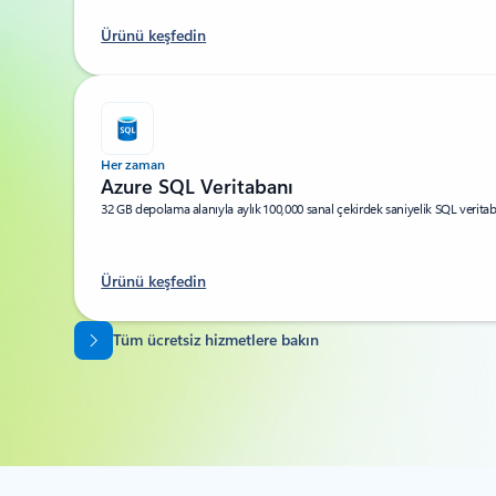
Ürünü keşfedin
Her zaman
Azure SQL Veritabanı
32 GB depolama alanıyla aylık 100,000 sanal çekirdek saniyelik SQL verit
Ürünü keşfedin
Sekmelere dön
Tüm ücretsiz hizmetlere bakın