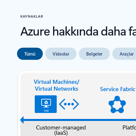
KAYNAKLAR
Azure hakkında daha faz
Tümü
Videolar
Belgeler
Araçlar
sonraki slayt