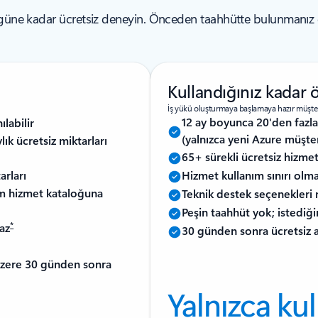
 güne kadar ücretsiz deneyin. Önceden taahhütte bulunmanız ge
Kullandığınız kadar 
İş yükü oluşturmaya başlamaya hazır müşteri
12 ay boyunca 20'den fazla 
ılabilir
(yalnızca yeni Azure müşteri
ık ücretsiz miktarları
65+ sürekli ücretsiz hizmeti
arları
Hizmet kullanım sınırı olm
üm hizmet kataloğuna
Teknik destek seçenekleri
Peşin taahhüt yok; istediği
*
az
30 günden sonra ücretsiz a
üzere 30 günden sonra
Yalnızca ku