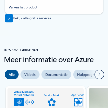
Verken het product
Terug naar tabbladen
Bekijk alle gratis services
INFORMATIEBRONNEN
Meer informatie over Azure
Volge
Alle
Video's
Documentatie
Hulpprogramma's
Dia {0} {1} indicator