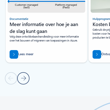
Documentatie
Hulpprogra
Meer informatie over hoe je aan
Kosten 
de slag kunt gaan
Gebruik de pri
kosten voor he
Volg deze ontwikkelaarshandleiding voor meer informatie
producten te 
over het bouwen of migreren van toepassingen in Azure.
Lees meer
Ontva
Vorige dia
Volgende dia
Terug naar tabbladen
Terug naar besturingselementen voor carrouselnavigatie