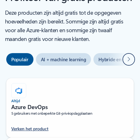
Deze producten zijn altijd gratis tot de opgegeven
hoeveelheden zijn bereikt. Sommige zijn altijd gratis
voor alle Azure-klanten en sommige zijn twaalf
maanden gratis voor nieuwe klanten.
Volge
Populair
AI + machine learning
Hybride en multi-cl
Altijd
Azure DevOps
5 gebruikers met onbeperkte Git-privéopslagplaatsen
Verken het product