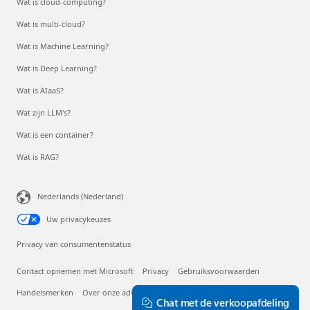
Wat is cloud-computing?
Wat is multi-cloud?
Wat is Machine Learning?
Wat is Deep Learning?
Wat is AIaaS?
Wat zijn LLM's?
Wat is een container?
Wat is RAG?
Nederlands (Nederland)
Uw privacykeuzes
Privacy van consumentenstatus
Contact opnemen met Microsoft
Privacy
Gebruiksvoorwaarden
Handelsmerken
Over onze advertenties
EU Compliance DoCs
Chat met de verkoopafdeling