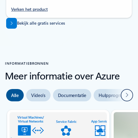
Verken het product
Terug naar tabbladen
Bekijk alle gratis services
INFORMATIEBRONNEN
Meer informatie over Azure
Volge
Alle
Video's
Documentatie
Hulpprogramma's
Dia {0} {1} indicator