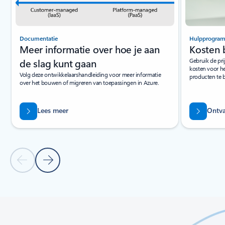
Documentatie
Hulpprogra
Meer informatie over hoe je aan
Kosten 
de slag kunt gaan
Gebruik de pri
kosten voor he
Volg deze ontwikkelaarshandleiding voor meer informatie
producten te 
over het bouwen of migreren van toepassingen in Azure.
Lees meer
Ontva
Vorige dia
Volgende dia
Terug naar tabbladen
Terug naar besturingselementen voor carrouselnavigatie