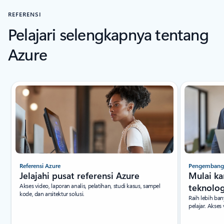
REFERENSI
Pelajari selengkapnya tentang
Azure
Slide baru ditampilkan
Referensi Azure
Pengembang 
Jelajahi pusat referensi Azure
Mulai ka
Akses video, laporan analis, pelatihan, studi kasus, sampel
teknolog
kode, dan arsitektur solusi.
Raih lebih ba
pelajar. Akses