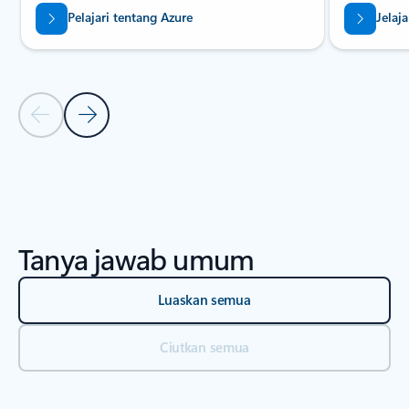
Pelajari tentang Azure
Jelaj
Slide Sebelumnya
Slide Berikutnya
Kembali ke Bagian tab SUMBER DAYA - Laporan riset
Tanya jawab umum
Luaskan semua
Ciutkan semua