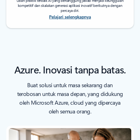
Ubah praktik terbaik AI yang bertanggung jawab menjadi keunggulan
kompetitif dan skalakan generasi aplikasi inovatif berikutnya dengan
percaya diri.
Pelajari selengkapnya
Azure. Inovasi tanpa batas.
Buat solusi untuk masa sekarang dan
terobosan untuk masa depan, yang didukung
oleh Microsoft Azure, cloud yang dipercaya
oleh semua orang.