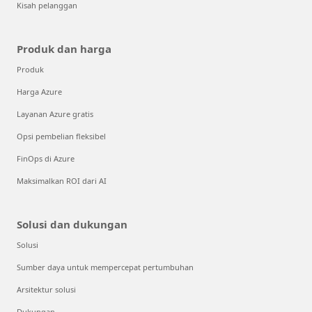
Kisah pelanggan
Produk dan harga
Produk
Harga Azure
Layanan Azure gratis
Opsi pembelian fleksibel
FinOps di Azure
Maksimalkan ROI dari AI
Solusi dan dukungan
Solusi
Sumber daya untuk mempercepat pertumbuhan
Arsitektur solusi
Dukungan