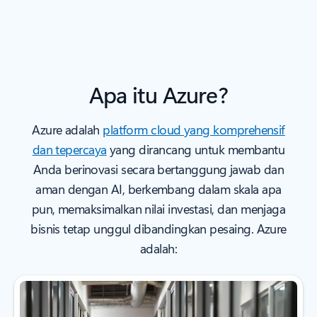
Apa itu Azure?
Azure adalah
platform cloud yang komprehensif
dan tepercaya
yang dirancang untuk membantu
Anda berinovasi secara bertanggung jawab dan
aman dengan AI, berkembang dalam skala apa
pun, memaksimalkan nilai investasi, dan menjaga
bisnis tetap unggul dibandingkan pesaing. Azure
adalah: