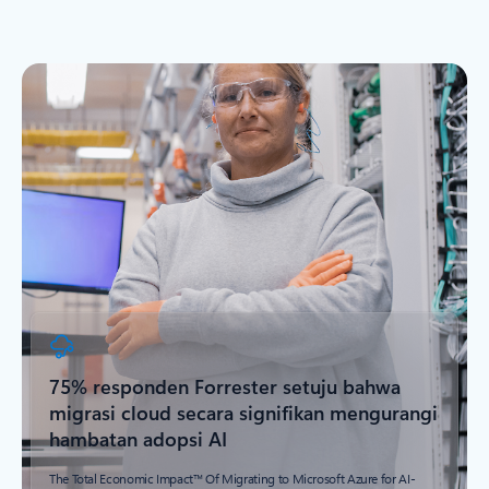
75% responden Forrester setuju bahwa
migrasi cloud secara signifikan mengurangi
hambatan adopsi AI
The Total Economic Impact™ Of Migrating to Microsoft Azure for AI-