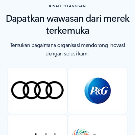
KISAH PELANGGAN
Dapatkan wawasan dari merek
terkemuka
Temukan bagaimana organisasi mendorong inovasi
dengan solusi kami.