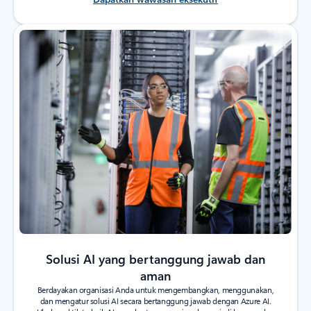
Solusi AI yang bertanggung jawab dan
aman
Berdayakan organisasi Anda untuk mengembangkan, menggunakan,
dan mengatur solusi AI secara bertanggung jawab dengan Azure AI.