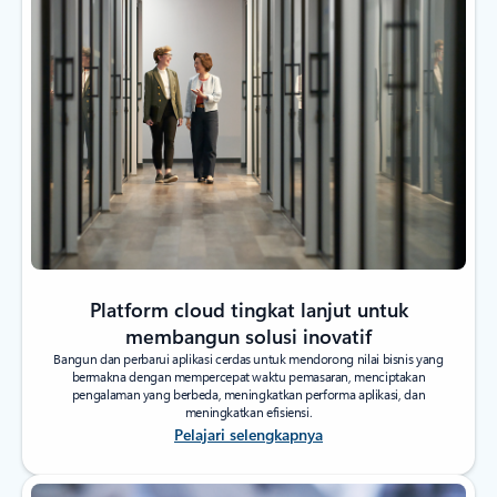
Platform cloud tingkat lanjut untuk
membangun solusi inovatif
Bangun dan perbarui aplikasi cerdas untuk mendorong nilai bisnis yang
bermakna dengan mempercepat waktu pemasaran, menciptakan
pengalaman yang berbeda, meningkatkan performa aplikasi, dan
meningkatkan efisiensi.
Pelajari selengkapnya