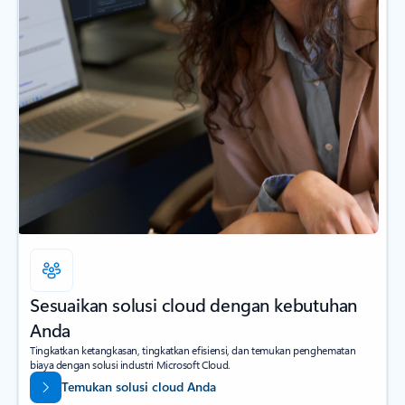
Sesuaikan solusi cloud dengan kebutuhan
Anda
Tingkatkan ketangkasan, tingkatkan efisiensi, dan temukan penghematan
biaya dengan solusi industri Microsoft Cloud.
Temukan solusi cloud Anda