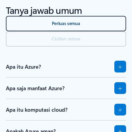
Tanya jawab umum
Perluas semua
Ciutkan semua
Apa itu Azure?
Apa saja manfaat Azure?
Apa itu komputasi cloud?
Apakah Azure aman?