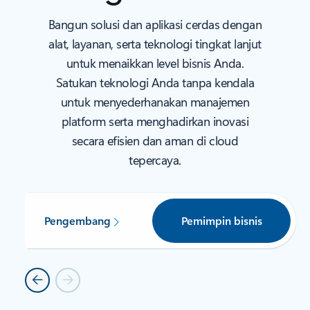
Bangun solusi dan aplikasi cerdas dengan
alat, layanan, serta teknologi tingkat lanjut
untuk menaikkan level bisnis Anda.
Satukan teknologi Anda tanpa kendala
untuk menyederhanakan manajemen
platform serta menghadirkan inovasi
secara efisien dan aman di cloud
tepercaya.
Pengembang
Pemimpin bisnis