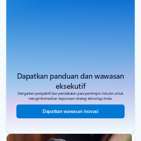
Dapatkan panduan dan wawasan
eksekutif
Dengarkan perspektif dan pendekatan para pemimpin industri untuk
menginformasikan keputusan strategi teknologi Anda.
Dapatkan wawasan inovasi