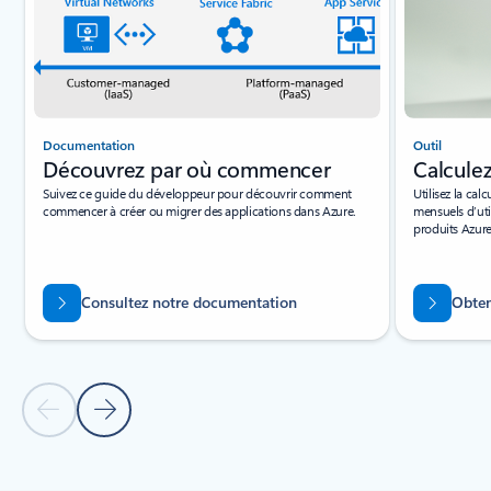
Documentation
Outil
Découvrez par où commencer
Calcule
Suivez ce guide du développeur pour découvrir comment
Utilisez la cal
commencer à créer ou migrer des applications dans Azure.
mensuels d’uti
produits Azure
Consultez notre documentation
Obten
Diapositive précédente
Diapositive suivante
Revenir aux onglets