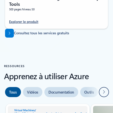
Tools
500 pages Niveau S0
Explorer le produit
Revenir aux onglets
Consultez tous les services gratuits
RESSOURCES
Apprenez à utiliser Azure
Suivan
Tous
Vidéos
Documentation
Outils
Aide 
Indicateur de diapositive {0} {1}