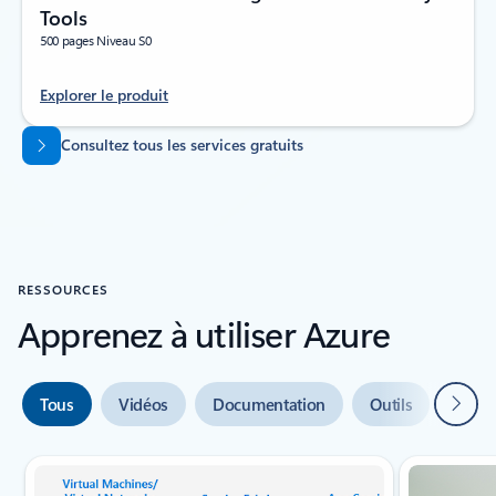
Tools
500 pages Niveau S0
Explorer le produit
Revenir aux onglets
Consultez tous les services gratuits
RESSOURCES
Apprenez à utiliser Azure
Suivan
Tous
Vidéos
Documentation
Outils
Aide 
Indicateur de diapositive {0} {1}