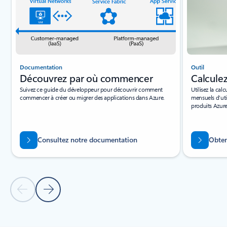
Documentation
Outil
Découvrez par où commencer
Calcule
Suivez ce guide du développeur pour découvrir comment
Utilisez la cal
commencer à créer ou migrer des applications dans Azure.
mensuels d’uti
produits Azure
Consultez notre documentation
Obten
Diapositive précédente
Diapositive suivante
Revenir aux onglets