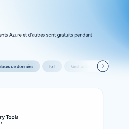
ients Azure et d’autres sont gratuits pendant
Suivant
Bases de données
IoT
Gestion et gouvernance
ry Tools
is