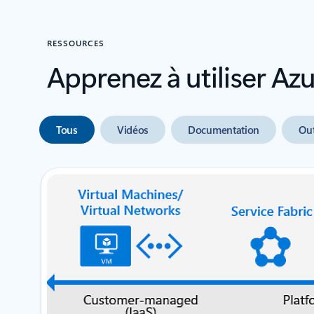
RESSOURCES
Apprenez à utiliser Az
Tous
Vidéos
Documentation
Out
diapositive suivante