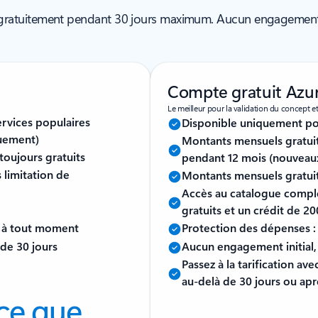
 gratuitement pendant 30 jours maximum. Aucun engagement i
Compte gratuit Azu
Le meilleur pour la validation du concept et
rvices populaires
Disponible uniquement pou
quement)
Montants mensuels gratuit
toujours gratuits
pendant 12 mois (nouveau
 limitation de
Montants mensuels gratuits
Accès au catalogue comple
gratuits et un crédit de 2
e à tout moment
Protection des dépenses : 
de 30 jours
Aucun engagement initial,
Passez à la tarification av
au-delà de 30 jours ou aprè
ce que