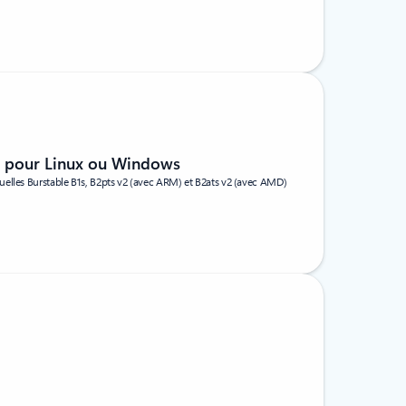
e pour Linux ou Windows
elles Burstable B1s, B2pts v2 (avec ARM) et B2ats v2 (avec AMD)