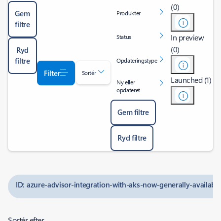
(0)
Gem
Produkter
filtre
In preview
Status
(0)
Ryd
filtre
Opdateringstype
Filter
Sortér
Launched (1)
Ny eller
opdateret
Gem filtre
Ryd filtre
ID: azure-advisor-integration-with-aks-now-generally-availabl
Sortér efter