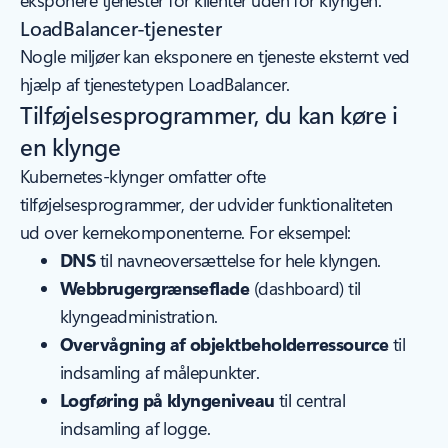
eksponere tjenester for klienter uden for klyngen.
LoadBalancer-tjenester
Nogle miljøer kan eksponere en tjeneste eksternt ved
hjælp af tjenestetypen LoadBalancer.
Tilføjelsesprogrammer, du kan køre i
en klynge
Kubernetes-klynger omfatter ofte
tilføjelsesprogrammer, der udvider funktionaliteten
ud over kernekomponenterne. For eksempel:
DNS
til navneoversættelse for hele klyngen.
Webbrugergrænseflade
(dashboard) til
klyngeadministration.
Overvågning af objektbeholderressource
til
indsamling af målepunkter.
Logføring på klyngeniveau
til central
indsamling af logge.