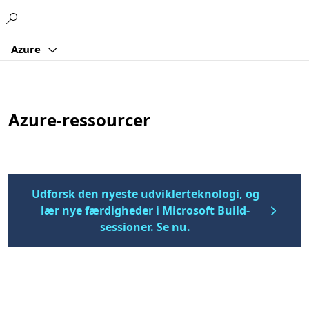
Microsoft
Azure
Azure-ressourcer
Udforsk den nyeste udviklerteknologi, og
lær nye færdigheder i Microsoft Build-
sessioner. Se nu.