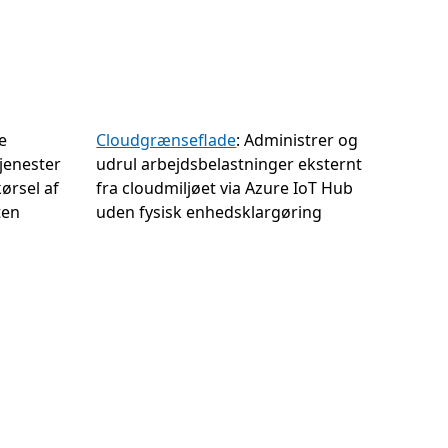
e
Cloudgrænseflade
: Administrer og
jenester
udrul arbejdsbelastninger eksternt
kørsel af
fra cloudmiljøet via Azure IoT Hub
ten
uden fysisk enhedsklargøring