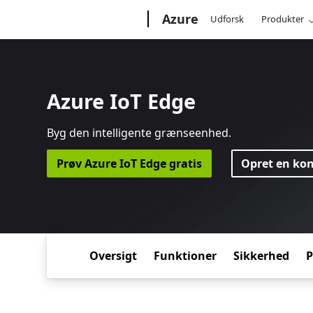
Microsoft
Azure
Udforsk
Produkter
Azure IoT Edge
Byg den intelligente grænseenhed.
Prøv Azure IoT Edge gratis
Opret en kon
Oversigt
Funktioner
Sikkerhed
P