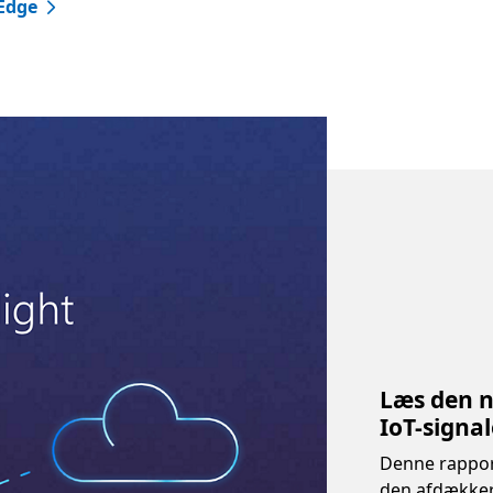
 Edge
Læs den n
IoT-signal
Denne rapport
den afdækker 