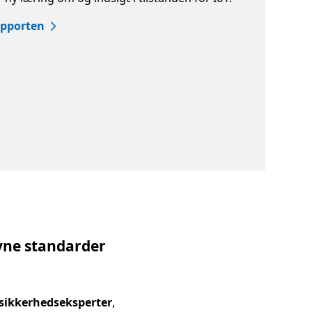
pporten
vne standarder
 sikkerhedseksperter
,