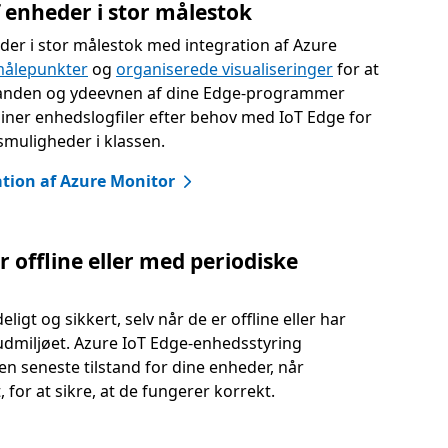
 enheder i stor målestok
er i stor målestok med integration af Azure
målepunkter
og
organiserede visualiseringer
for at
tilstanden og ydeevnen af dine Edge-programmer
biner enhedslogfiler efter behov med IoT Edge for
smuligheder i klassen.
ation af Azure Monitor
 offline eller med periodiske
igt og sikkert, selv når de er offline eller har
oudmiljøet. Azure IoT Edge-enhedsstyring
n seneste tilstand for dine enheder, når
 for at sikre, at de fungerer korrekt.