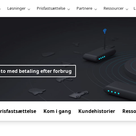
Løsninger
Prisfastsættelse
Partnere
Ressourcer
L
to med betaling efter forbrug
risfastsættelse
Kom i gang
Kundehistorier
Resso