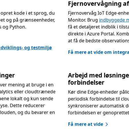
Fjernovervågning af
opret kode i et sprog, du
Fjernovervåg IoT Edge-enhed
jøet og på grænseenheder,
Monitor. Brug
indbyggede 
s og Python.
få et detaljeret indblik i 
direkte i Azure Portal. Kom
at få de bedste observation
dviklings- og testmiljø
Få mere at vide om integr
inger
Arbejd med løsninger
forbindelser
iver mening at bruge i en
lytics eller cloudtrænede
Kør dine Edge-enheder pålidel
taene lokalt og kun sende
periodisk forbindelse til cl
alyse. Dette reducerer
synkroniserer automatisk de
 clouden, og du bevarer en
forbindelsen er genoprettet,
Få mere at vide