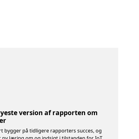
yeste version af rapporten om
er
 bygger på tidligere rapporters succes, og
ny læring om og indsigt i tilstanden for IoT.