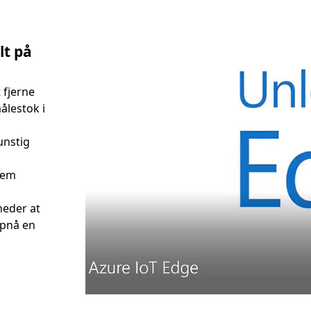
lt på
 fjerne
ålestok i
unstig
 dem
heder at
opnå en