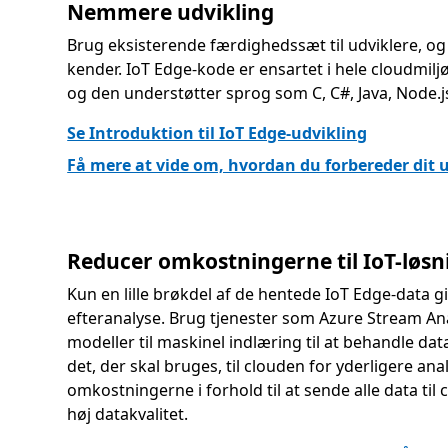
Nemmere udvikling
Brug eksisterende færdighedssæt til udviklere, og 
kender. IoT Edge-kode er ensartet i hele cloudmil
og den understøtter sprog som C, C#, Java, Node.j
Se Introduktion til IoT Edge-udvikling
Få mere at vide om, hvordan du forbereder dit u
Reducer omkostningerne til IoT-løsn
Kun en lille brøkdel af de hentede IoT Edge-data g
efteranalyse. Brug tjenester som Azure Stream Ana
modeller til maskinel indlæring til at behandle da
det, der skal bruges, til clouden for yderligere an
omkostningerne i forhold til at sende alle data til
høj datakvalitet.