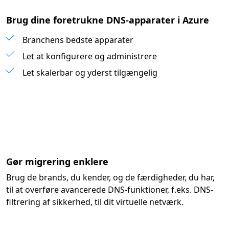
Brug dine foretrukne DNS-apparater i Azure
Branchens bedste apparater
Branchens bedste apparater
Let at konfigurere og administrere
Let at konfigurere og administrere
Let skalerbar og yderst tilgængelig
Let skalerbar og yderst tilgængelig
Gør migrering enklere
Brug de brands, du kender, og de færdigheder, du har,
til at overføre avancerede DNS-funktioner, f.eks. DNS-
filtrering af sikkerhed, til dit virtuelle netværk.