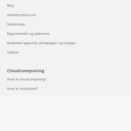
Blog
Udviklerressourcer
Studerende
Begivenheder og webinarer
Analytikerrapporter, whitepapers og e-bøger
Videoer
Cloudcomputing
Hvad er cloudcomputing?
Hvad er multicloud?
Hvad er maskinel indlæring?
Hvad er deep learning?
Hvad er AIaaS?
Hvad er LLM'er?