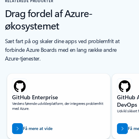
RELATEREDE PRODUKTER
Drag fordel af Azure-
økosystemet
Sæt fart på og skaler dine apps ved problemfrit at
forbinde Azure Boards med en lang række andre
Azure-tjenester.
Viser slide 1 af 5
GitHub Enterprise
GitHub A
Verdens førende udviklerplatform, der integreres problemfrit
DevOps
med Azure.
Udvikl sikkert f
Få mere at vide
Få me