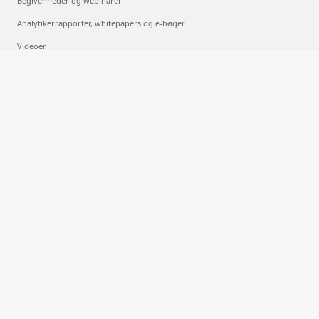
Begivenheder og webinarer
Analytikerrapporter, whitepapers og e-bøger
Videoer
Cloudcomputing
Hvad er cloudcomputing?
Hvad er multicloud?
Hvad er maskinel indlæring?
Hvad er deep learning?
Hvad er AIaaS?
Hvad er LLM'er?
Hvad er en objektbeholder?
Hvad er RAG?
Dansk (Danmark)