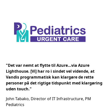
Skip banner
Slide 1 af 2. "Det var nemt at flytte til Azure…via Azure 
"Det var nemt at flytte til Azure…via Azure Lig
"Det var nemt at flytte til Azure…via Azure
Lighthouse. [Vi] har ro i sindet vel vidende, at
Vandis programmatisk kan klargøre de rette
personer på det rigtige tidspunkt med klargøring
uden touch."
John Tabako, Director of IT Infrastructure, PM
Pediatrics