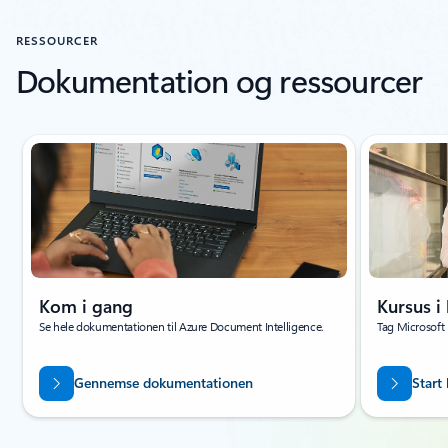
RESSOURCER
Dokumentation og ressourcer
Viser slide 1 af 7
Kom i gang
Kursus i
Se hele dokumentationen til Azure Document Intelligence.
Tag Microsoft 
Gennemse dokumentationen
Start 