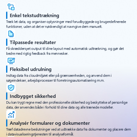
Enkel tekstudtrækning
Træk let data, og organiser oplysninger med forudbyggede og brugerdefinerede
funktioner, uden at det er nødvendigt at navngive dem manuelt.
Tilpassede resultater
Få skræddersyet output til dine layout med automatisk udtrækning, og gør det
bedre med rigtig feedback fra mennesker.
Fleksibel udrulning
Indtag data fra cloudmiljøet eller på grænseenheden, og anvend dem i
søgeindekser, arbejdsprocesser til forretningsautomatisering m.m.
Indbygget sikkerhed
Du kan trygt regne med den professionelle sikkerhed og beskyttelse af personlige
data, der anvendes både i forhold til dine data og alle trænede modeller.
Analysér formularer og dokumenter
Træf datadrevne beslutninger ved at udtrække data fra dokumenter og placere dem
i datavisualiseringstjenesten til analyseformål.