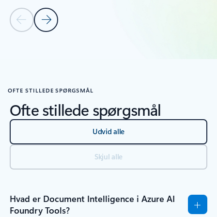
Forrige slide
Næste slide
Tilbage til kontrolelementer for karruselnavigation
OFTE STILLEDE SPØRGSMÅL
Ofte stillede spørgsmål
Udvid alle
Skjul alle
Hvad er Document Intelligence i Azure AI
Foundry Tools?