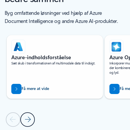
Byg omfattende løsninger ved hjælp af Azure
Document Intelligence og andre Azure AI-produkter.
Viser slide 1 af 6
Azure-indholdsforståelse
Azure O
Sæt skub i transformationen af multimodale data til indsigt.
Inkorporer mul
der kombinerer
og lyd.
Få mere at vide
Få me
Forrige slide
Næste slide