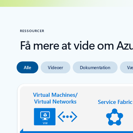
RESSOURCER
Få mere at vide om Az
Alle
Videoer
Dokumentation
Væ
næste slide