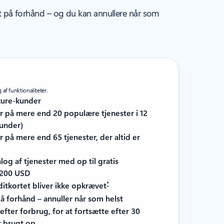
oget på forhånd – og du kan annullere når som
af funktionaliteter.
zure-kunder
 på mere end 20 populære tjenester i 12
under)
på mere end 65 tjenester, der altid er
log af tjenester med op til gratis
 200 USD
*
itkortet bliver ikke opkrævet
på forhånd – annuller når som helst
lt efter forbrug, for at fortsætte efter 30
r brugt op