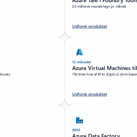
Azure Tale i Foundry Tool
0,5 millioner neurale tegn pr. måned
Udforsk produktet
12 måneder
Azure Virtual Machines ti
ebhooks
750 timer hver af B1'er, B2pts v2 (Arm-bas
Udforsk produktet
Altid
Azure Data Factory