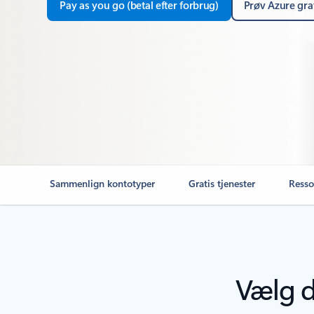
Pay as you go (betal efter forbrug)
Prøv Azure gra
Sammenlign kontotyper
Gratis tjenester
Resso
Vælg d