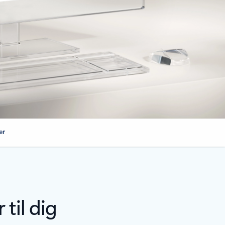
er
til dig