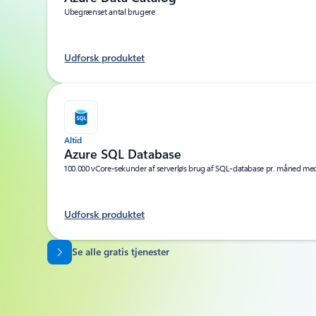
Ubegrænset antal brugere
Udforsk produktet
Altid
Azure SQL Database
100.000 vCore-sekunder af serverløs brug af SQL-database pr. måned med
Udforsk produktet
Tilbage til faner
Se alle gratis tjenester