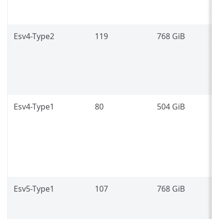
(
L
Esv4-Type2
119
768 GiB
I
P
8
L
Esv4-Type1
80
504 GiB
I
P
8
(
L
Esv5-Type1
107
768 GiB
I
P