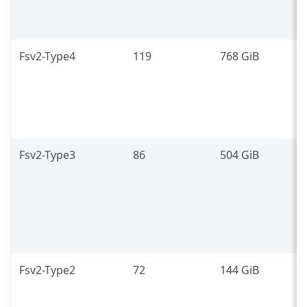
8
L
Fsv2-Type4
119
768 GiB
I
P
8
L
Fsv2-Type3
86
504 GiB
I
P
8
(
L
Fsv2-Type2
72
144 GiB
I
P