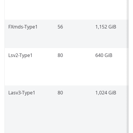
8
(
FXmds-Type1
56
1,152 GiB
I
G
Lsv2-Type1
80
640 GiB
2
7
Lasv3-Type1
80
1,024 GiB
3
g
7
(