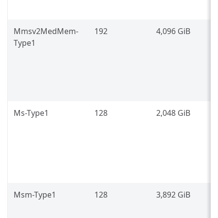
L
Mmsv2MedMem-
192
4,096 GiB
I
Type1
P
8
(
L
Ms-Type1
128
2,048 GiB
I
P
8
(
L
Msm-Type1
128
3,892 GiB
I
P