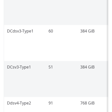
7
(
DCdsv3-Type1
60
384 GiB
I
X
s
p
DCsv3-Type1
51
384 GiB
I
X
s
p
Ddsv4-Type2
91
768 GiB
I