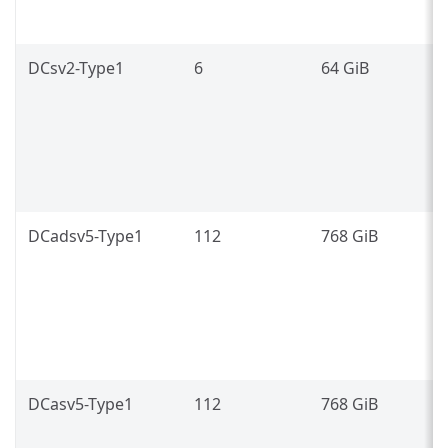
(
DCsv2-Type1
6
64 GiB
I
X
2
p
t
DCadsv5-Type1
112
768 GiB
3
g
7
(
DCasv5-Type1
112
768 GiB
3
g