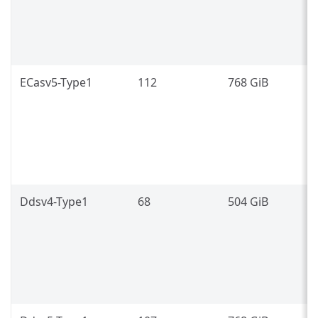
7
(
ECasv5-Type1
112
768 GiB
3
g
7
(
Ddsv4-Type1
68
504 GiB
I
P
8
(
L