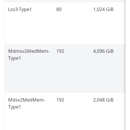
Lsv3-Type1
80
1,024 GiB
I
P
8
L
Mdmsv2MedMem-
192
4,096 GiB
I
Type1
P
8
(
L
Mdsv2MedMem-
192
2,048 GiB
I
Type1
P
8
(