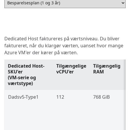
Dedicated Host faktureres på værtsniveau. Du bliver
faktureret, når du klargør værten, uanset hvor mange
Azure VM'er der kører på værten.
Dedicated Host-
Tilgængelige
Tilgængelig
SKU'er
vCPU'er
RAM
(VM-serie og
værtstype)
Dadsv5-Type1
112
768 GiB
3
g
7