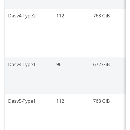
(
Dasv4-Type2
112
768 GiB
3
g
7
(
Dasv4-Type1
96
672 GiB
2
7
Dasv5-Type1
112
768 GiB
3
g
7