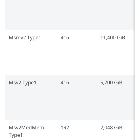
8
(
L
Msmv2-Type1
416
11,400 GiB
I
P
(
Msv2-Type1
416
5,700 GiB
I
P
(
Msv2MedMem-
192
2,048 GiB
I
Type1