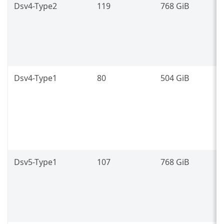
Dsv4-Type2
119
768 GiB
I
P
8
L
Dsv4-Type1
80
504 GiB
I
P
8
(
L
Dsv5-Type1
107
768 GiB
I
P
8
L