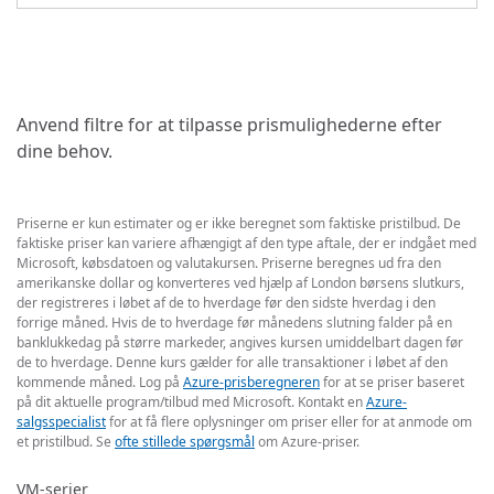
Anvend filtre for at tilpasse prismulighederne efter
dine behov.
Priserne er kun estimater og er ikke beregnet som faktiske pristilbud. De
faktiske priser kan variere afhængigt af den type aftale, der er indgået med
Microsoft, købsdatoen og valutakursen. Priserne beregnes ud fra den
amerikanske dollar og konverteres ved hjælp af London børsens slutkurs,
der registreres i løbet af de to hverdage før den sidste hverdag i den
forrige måned. Hvis de to hverdage før månedens slutning falder på en
banklukkedag på større markeder, angives kursen umiddelbart dagen før
de to hverdage. Denne kurs gælder for alle transaktioner i løbet af den
kommende måned. Log på
Azure-prisberegneren
for at se priser baseret
på dit aktuelle program/tilbud med Microsoft. Kontakt en
Azure-
salgsspecialist
for at få flere oplysninger om priser eller for at anmode om
et pristilbud. Se
ofte stillede spørgsmål
om Azure-priser.
VM-serier