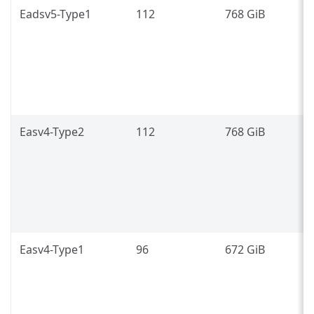
Eadsv5-Type1
112
768 GiB
3
g
7
(
Easv4-Type2
112
768 GiB
3
g
7
(
Easv4-Type1
96
672 GiB
2
7