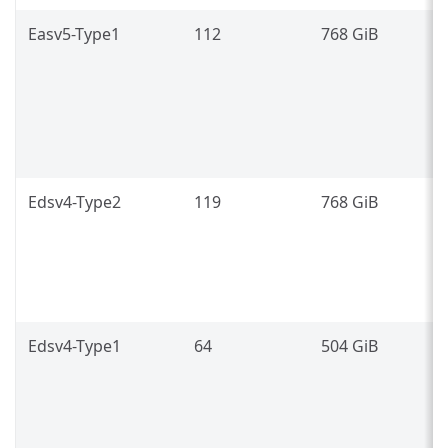
Easv5-Type1
112
768 GiB
3
g
7
(
Edsv4-Type2
119
768 GiB
I
P
8
L
Edsv4-Type1
64
504 GiB
I
P
8
(