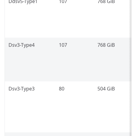
Ddsv5-Type1
107
768 GiB
I
P
8
L
Dsv3-Type4
107
768 GiB
I
P
8
L
Dsv3-Type3
80
504 GiB
I
P
8
(
L