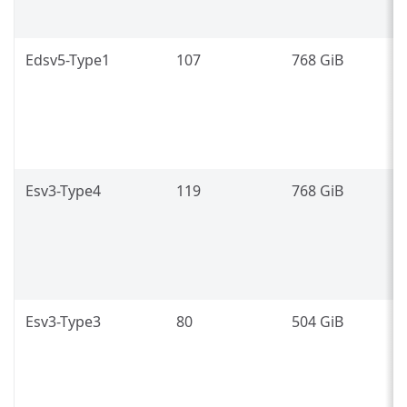
L
Edsv5-Type1
107
768 GiB
I
P
8
L
Esv3-Type4
119
768 GiB
I
P
8
L
Esv3-Type3
80
504 GiB
I
P
8