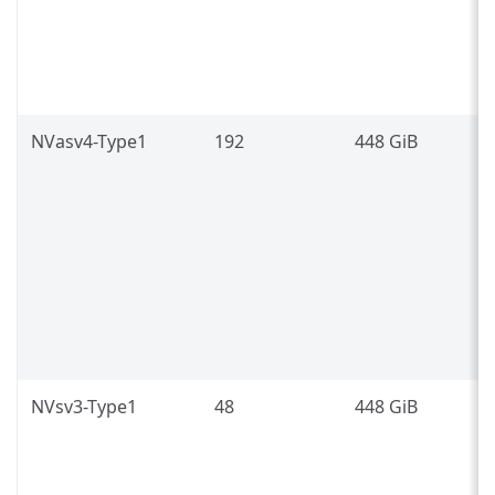
P
8
(
L
NVasv4-Type1
192
448 GiB
(
I
M
G
NVsv3-Type1
48
448 GiB
I
2
(
N