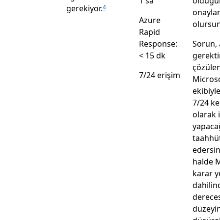
1 sa
olduğu
gerekiyor.
4
onayla
Azure
olursu
Rapid
Response:
Sorun, 
< 15 dk
gerekti
çözüle
7/24 erişim
Micros
ekibiyle
7/24 ke
olarak 
yapacağ
taahhü
edersin
halde M
karar y
dahili
dereces
düzeyi