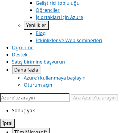
Geliştirici topluluğu
Öğrenciler
İş ortakları için Azure
Yenilikler
Blog
Etkinlikler ve Web seminerleri
Öğrenme
Destek
Satış birimine başvurun
Daha fazla
Azure’ı kullanmaya başlayın
Oturum açın
Ara
Azure'te arayın
Sonuç yok
İptal
Tüm Microsoft