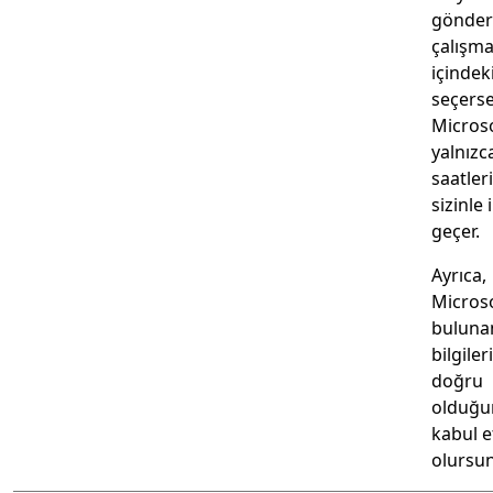
gönder
çalışma
içindek
seçerse
Micros
yalnızc
saatleri
sizinle 
geçer.
Ayrıca,
Microso
bulunan
bilgiler
doğru
olduğu
kabul e
olursu