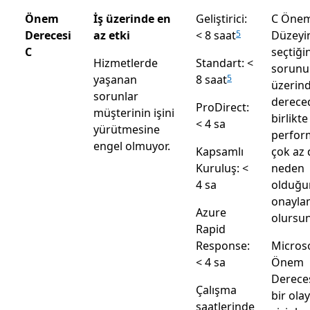
Önem
İş üzerinde en
Geliştirici:
C Öne
Derecesi
az etki
< 8 saat
Düzeyi
5
C
seçtiği
Hizmetlerde
Standart: <
sorunun
yaşanan
8 saat
5
üzerin
sorunlar
dereced
ProDirect:
müşterinin işini
birlikt
< 4 sa
yürütmesine
perfor
engel olmuyor.
Kapsamlı
çok az
Kuruluş: <
neden
4 sa
olduğu
onayla
Azure
olursu
Rapid
Response:
Microso
< 4 sa
Önem
Derece
Çalışma
bir olay
saatlerinde