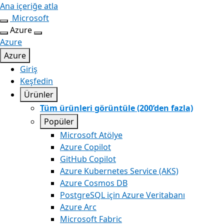
Ana içeriğe atla
Microsoft
Azure
Azure
Azure
Giriş
Keşfedin
Ürünler
Tüm ürünleri görüntüle (200’den fazla)
Popüler
Microsoft Atölye
Azure Copilot
GitHub Copilot
Azure Kubernetes Service (AKS)
Azure Cosmos DB
PostgreSQL için Azure Veritabanı
Azure Arc​
Microsoft Fabric