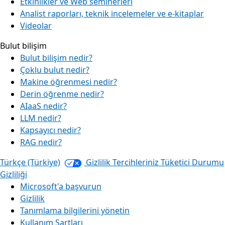
Etkinlikler ve Web seminerleri
Analist raporları, teknik incelemeler ve e-kitaplar
Videolar
Bulut bilişim
Bulut bilişim nedir?
Çoklu bulut nedir?
Makine öğrenmesi nedir?
Derin öğrenme nedir?
AIaaS nedir?
LLM nedir?
Kapsayıcı nedir?
RAG nedir?
Türkçe (Türkiye)
Gizlilik Tercihleriniz
Tüketici Durumu
Gizliliği
Microsoft'a başvurun
Gizlilik
Tanımlama bilgilerini yönetin
Kullanım Şartları