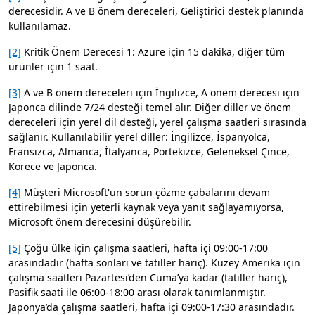
derecesidir. A ve B önem dereceleri, Geliştirici destek planında
kullanılamaz.
[2]
Kritik Önem Derecesi 1: Azure için 15 dakika, diğer tüm
ürünler için 1 saat.
[3]
A ve B önem dereceleri için İngilizce, A önem derecesi için
Japonca dilinde 7/24 desteği temel alır. Diğer diller ve önem
dereceleri için yerel dil desteği, yerel çalışma saatleri sırasında
sağlanır. Kullanılabilir yerel diller: İngilizce, İspanyolca,
Fransızca, Almanca, İtalyanca, Portekizce, Geleneksel Çince,
Korece ve Japonca.
[4]
Müşteri Microsoft'un sorun çözme çabalarını devam
ettirebilmesi için yeterli kaynak veya yanıt sağlayamıyorsa,
Microsoft önem derecesini düşürebilir.
[5]
Çoğu ülke için çalışma saatleri, hafta içi 09:00-17:00
arasındadır (hafta sonları ve tatiller hariç). Kuzey Amerika için
çalışma saatleri Pazartesi’den Cuma’ya kadar (tatiller hariç),
Pasifik saati ile 06:00-18:00 arası olarak tanımlanmıştır.
Japonya’da çalışma saatleri, hafta içi 09:00-17:30 arasındadır.