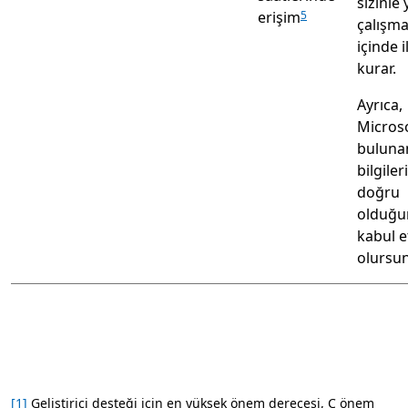
sizinle 
erişim
5
çalışma
içinde i
kurar.
Ayrıca,
Microso
bulunan
bilgiler
doğru
olduğu
kabul e
olursu
[1]
Geliştirici desteği için en yüksek önem derecesi, C önem