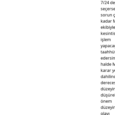
7/24 de
seçerse
sorun 
kadar 
ekibiyl
kesinti
işlem
yapacağ
taahhü
edersin
halde M
karar y
dahili
dereces
düzeyi
düşürebi
önem
düzeyin
olayı