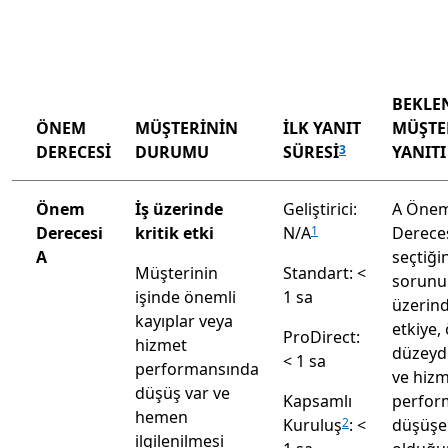
BEKLE
ÖNEM
MÜŞTERİNİN
İLK YANIT
MÜŞTE
DERECESİ
DURUMU
SÜRESİ
YANITI
3
Önem
İş üzerinde
Geliştirici:
A Öne
Derecesi
kritik etki
N/A
Dereces
1
A
seçtiği
Müşterinin
Standart: <
sorunu
işinde önemli
1 sa
üzerind
kayıplar veya
etkiye,
ProDirect:
hizmet
düzeyd
< 1 sa
performansında
ve hiz
düşüş var ve
Kapsamlı
perfor
hemen
Kuruluş
: <
düşüşe
2
ilgilenilmesi