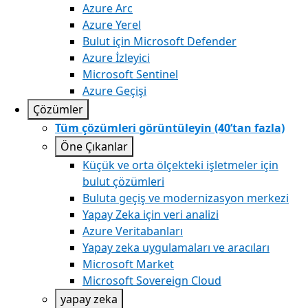
Azure Arc​
Azure Yerel
Bulut için Microsoft Defender
Azure İzleyici
Microsoft Sentinel
Azure Geçişi
Çözümler
Tüm çözümleri görüntüleyin (40’tan fazla)
Öne Çıkanlar
Küçük ve orta ölçekteki işletmeler için
bulut çözümleri
Buluta geçiş ve modernizasyon merkezi
Yapay Zeka için veri analizi
Azure Veritabanları
Yapay zeka uygulamaları ve aracıları
Microsoft Market
Microsoft Sovereign Cloud
yapay zeka