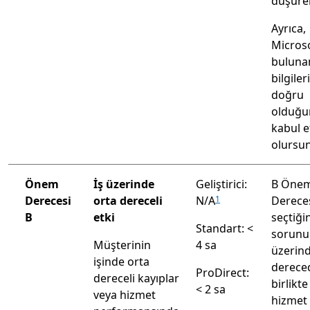
düşürebi
Ayrıca,
Microso
bulunan
bilgiler
doğru
olduğu
kabul e
olursu
Önem
İş üzerinde
Geliştirici:
B Öne
Derecesi
orta dereceli
N/A
Dereces
1
B
etki
seçtiği
Standart: <
sorunun
Müşterinin
4 sa
üzerind
işinde orta
dereced
ProDirect:
dereceli kayıplar
birlikt
< 2 sa
veya hizmet
hizmet