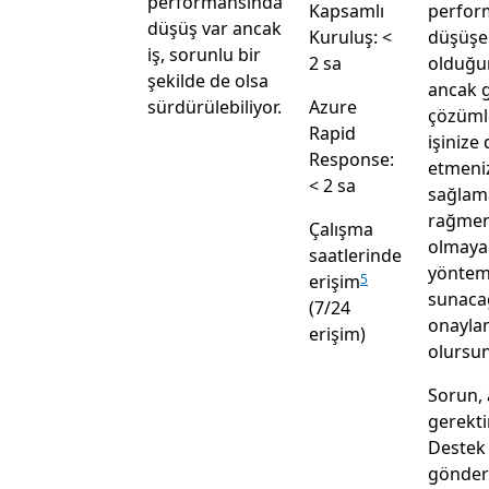
performansında
Kapsamlı
perfor
düşüş var ancak
Kuruluş: <
düşüşe
iş, sorunlu bir
2 sa
olduğu
şekilde de olsa
ancak g
sürdürülebiliyor.
Azure
çözüml
Rapid
işinize
Response:
etmeni
< 2 sa
sağlam
rağmen 
Çalışma
olmaya
saatlerinde
yöntem
erişim
5
sunaca
(7/24
onayla
erişim)
olursu
Sorun, 
gerektir
Destek 
gönder