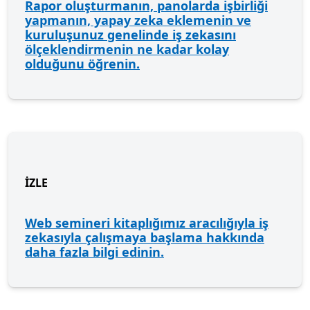
Rapor oluşturmanın, panolarda işbirliği
yapmanın, yapay zeka eklemenin ve
kuruluşunuz genelinde iş zekasını
ölçeklendirmenin ne kadar kolay
olduğunu öğrenin.
İZLE
Web semineri kitaplığımız aracılığıyla iş
zekasıyla çalışmaya başlama hakkında
daha fazla bilgi edinin.