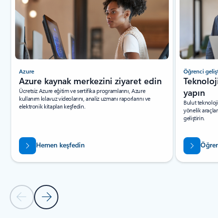
Azure
Öğrenci gelişt
Azure kaynak merkezini ziyaret edin
Teknoloji
Ücretsiz Azure eğitim ve sertifika programlarını, Azure
yapın
kullanım kılavuz videolarını, analiz uzmanı raporlarını ve
Bulut teknoloji
elektronik kitapları keşfedin.
yönelik araçlar
geliştirin.
Hemen keşfedin
Öğren
Önceki Slayt
Sonraki Slayt