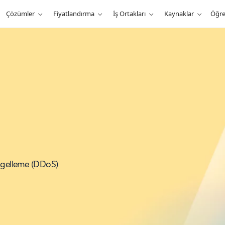
Çözümler
Fiyatlandırma
İş Ortakları
Kaynaklar
Öğr
engelleme (DDoS)