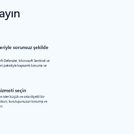
ayın
eriyle sorunsuz şekilde
soft Defender, Microsoft Sentinel ve
eri paketiyle kapsamlı koruma ve
hizmeti seçin
 ister küçük ve orta ölçekli bir
et olsun, kuruluşunuzun koruma ve
ın.