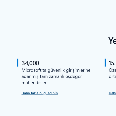
Y
34,000
15
Microsoft'ta güvenlik girişimlerine
Öze
adanmış tam zamanlı eşdeğer
orta
mühendisler.
Daha fazla bilgi edinin
Daha