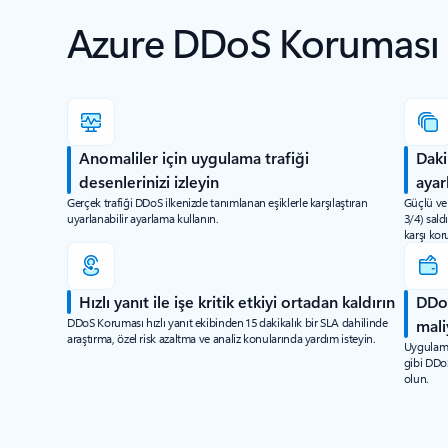
Azure DDoS Koruması il
Anomaliler için uygulama trafiği
Daki
desenlerinizi izleyin
ayar
Gerçek trafiği DDoS ilkenizde tanımlanan eşiklerle karşılaştıran
Güçlü ve
uyarlanabilir ayarlama kullanın.
3/4) sald
karşı ko
Hızlı yanıt ile işe kritik etkiyi ortadan kaldırın
DDoS
DDoS Koruması hızlı yanıt ekibinden 15 dakikalık bir SLA dahilinde
mali
araştırma, özel risk azaltma ve analiz konularında yardım isteyin.
Uygulama
gibi DDoS
olun.