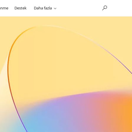
enme
Destek
Daha fazla