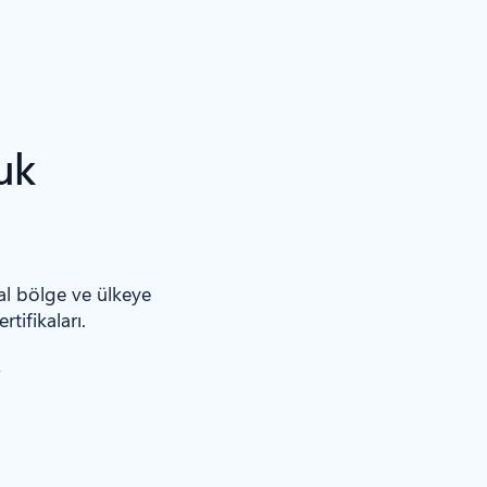
uk
al bölge ve ülkeye
tifikaları.
n