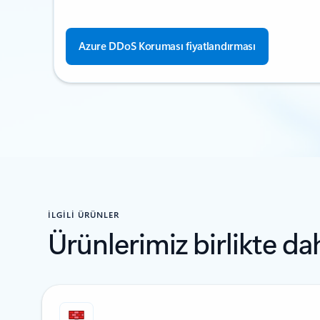
Azure DDoS Koruması fiyatlandırması
İLGİLİ ÜRÜNLER
Ürünlerimiz birlikte daha
5 slayttan 1-2 arasındakiler gösteriliyor