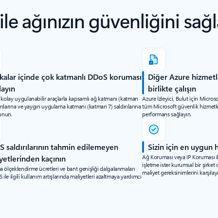
e ağınızın güvenliğini sağl
kalar içinde çok katmanlı DDoS koruması
Diğer Azure hizmetl
layın
birlikte çalışın
 kolay uygulanabilir araçlarla kapsamlı ağ katmanı (katman
Azure İzleyici, Bulut için Micro
ırılarına ve yaygın uygulama katmanı (katman 7) saldırılarına
tüm Microsoft güvenlik hizmetl
runun.
performans sağlayın.
 saldırılarının tahmin edilemeyen
Sizin için en uygun 
Ağ Koruması veya IP Koruması ile
yetlerinden kaçının
işletme ister kurumsal bir şirk
 ölçeklendirme ücretleri ve bant genişliği dalgalanmaları
maliyet gereksinimlerini karşılay
 ile ilgili kullanım artışlarında maliyetleri azaltmaya yardımcı