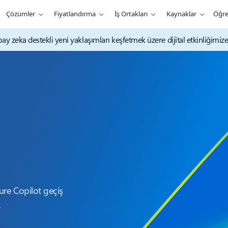
Çözümler
Fiyatlandırma
İş Ortakları
Kaynaklar
Öğr
 zeka destekli yeni yaklaşımları keşfetmek üzere dijital etkinliğimize 
ure Copilot geçiş
.