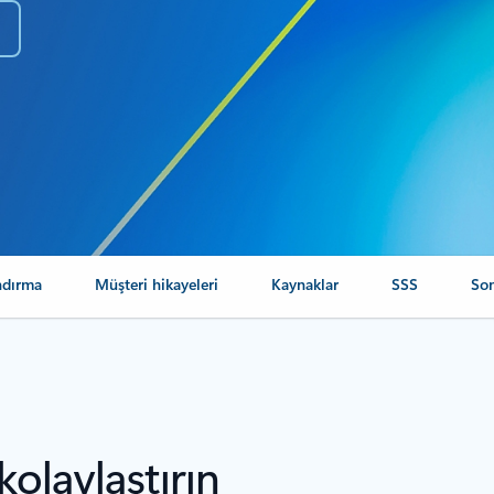
n
ndırma
Müşteri hikayeleri
Kaynaklar
SSS
Son
kolaylaştırın