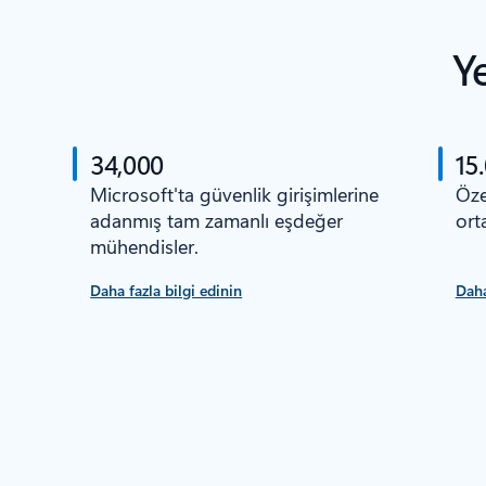
Y
34,000
15
Microsoft'ta güvenlik girişimlerine
Öze
adanmış tam zamanlı eşdeğer
orta
mühendisler.
Daha fazla bilgi edinin
Daha