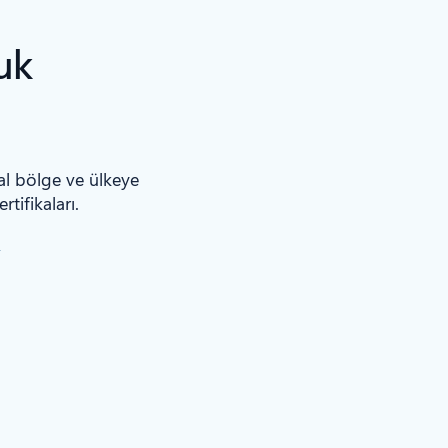
uk
al bölge ve ülkeye
tifikaları.
n