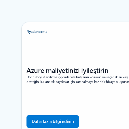
Fiyatlandırma
Azure maliyetinizi iyileştirin
Doğru boyutlandırma içgörüleriyle bütçenizi koruyun ve seçenekleri karşı
desteğini kullanarak paydaşlar için karar almaya hazır bir hikaye oluşturu
Daha fazla bilgi edinin