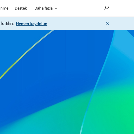
enme
Destek
Daha fazla
katılın.
Hemen kaydolun