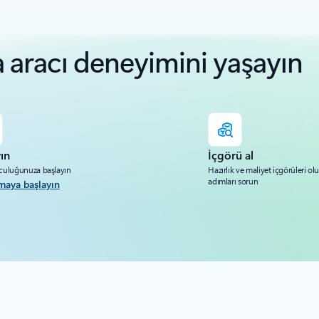
 aracı deneyimini yaşayın
ın
İçgörü al
lculuğunuza başlayın
Hazırlık ve maliyet içgörüleri ol
adımları sorun
maya başlayın