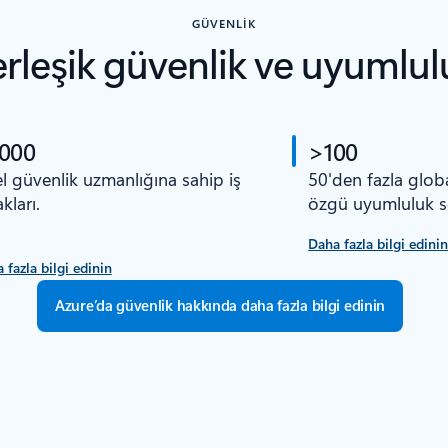
GÜVENLIK
erleşik güvenlik ve uyumlul
.000
>100
l güvenlik uzmanlığına sahip iş
50'den fazla glob
kları.
özgü uyumluluk ser
Daha fazla bilgi edini
 fazla bilgi edinin
Azure’da güvenlik hakkında daha fazla bilgi edinin